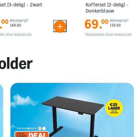
set (3-delig) - Zwart
Kofferset (2-delig) -
Donkerblauw
.
69
.
00
Adviesprijs*
00
Adviesprijs*
149.00
119.00
en door leverancier
*Aanbevolen door leverancier
older