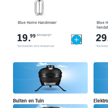
Blue Home Handmixer
Blue 
hende
19
.
29
99
Adviesprijs*
*Aanbevolen door leverancier
*Aanbevol
Buiten en Tuin
Elektr