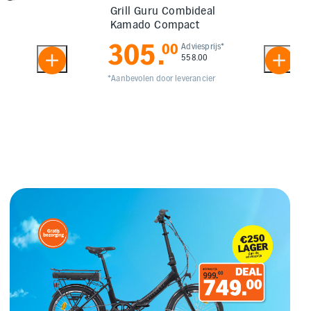
Grill Guru Combideal
Kamado Compact
305
.
00
Adviesprijs*
558.00
*Aanbevolen door leverancier