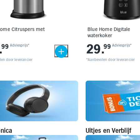
Home Citruspers met
Blue Home Digitale
l
waterkoker
.
29
.
99
Adviesprijs*
99
Adviesprijs*
en door leverancier
*Aanbevolen door leverancier
onica
Uitjes en Verblijf