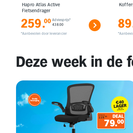
Hapro Atlas Active
Koffer
Fietsendrager
259
.
89
00
Adviesprijs*
438.00
*Aanbevolen door leverancier
*Aanbevol
Deze week in de f