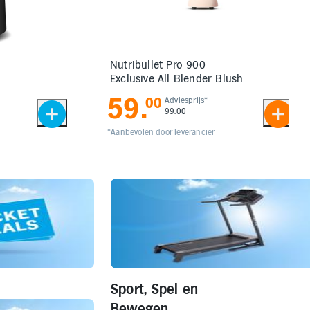
Nutribullet Pro 900
Exclusive All Blender Blush
59
.
00
Adviesprijs*
99.00
*Aanbevolen door leverancier
Sport, Spel en
Bewegen