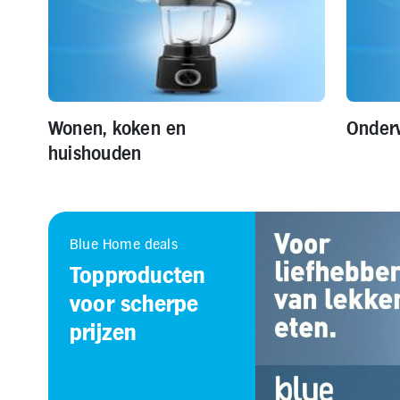
Wonen, koken en
Onder
huishouden
Blue Home deals
Topproducten
voor scherpe
prijzen