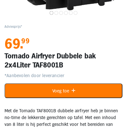
Elektronica
Kids en Baby
Adviesprijs*
69
.
99
Persoonlijke verzorging
Tomado Airfryer Dubbele bak
Onderweg en Reizen
2x4Liter TAF8001B
*Aanbevolen door leverancier
Sport, Spel en Bewegen
Voeg toe
Mijn
account
Mijn
Met de Tomado TAF8001B dubbele airfryer heb je binnen
bestellingen
no-time de lekkerste gerechten op tafel. Met een inhoud
van 8 liter is hij perfect geschikt voor het bereiden van