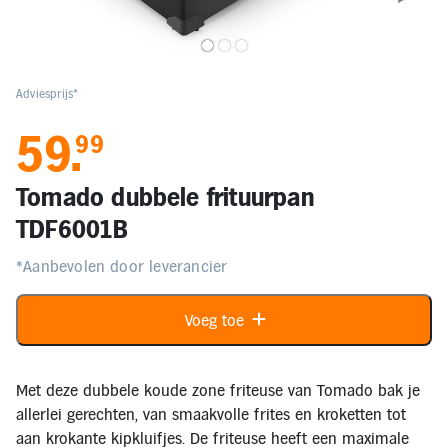
Elektronica
Kids en Baby
Adviesprijs*
59
.
99
Persoonlijke verzorging
Tomado dubbele frituurpan
Onderweg en Reizen
TDF6001B
*Aanbevolen door leverancier
Sport, Spel en Bewegen
Voeg toe
Mijn
account
Mijn
Met deze dubbele koude zone friteuse van Tomado bak je
bestellingen
allerlei gerechten, van smaakvolle frites en kroketten tot
aan krokante kipkluifjes. De friteuse heeft een maximale