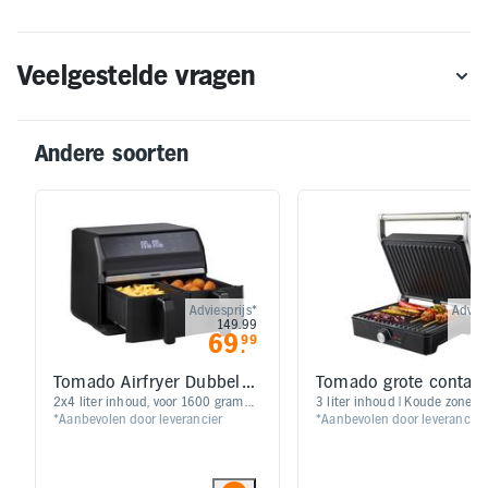
Veelgestelde vragen
Andere soorten
Adviesprijs*
Advies
149.99
69
3
99
.
Tomado Airfryer Dubbele
Tomado grote contactg
bak 2x4Liter TAF8001B
TGC4001S
2x4 liter inhoud, voor 1600 gram
​​​​3 liter inhoud | Koude zone
*Aanbevolen door leverancier
*Aanbevolen door leverancier
friet | 8 automatische programma's |
technologie | Regelbare
Instelbare timer tot 60 minuten |
temperatuur tot 190°C |
Dual-Dish functie voor gelijke
Uitneembare binnenpan | 22
eindtijd | Tiptoetsbediening met
watt vermogen