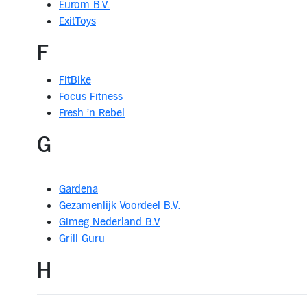
Eurom B.V.
ExitToys
F
FitBike
Focus Fitness
Fresh 'n Rebel
G
Gardena
Gezamenlijk Voordeel B.V.
Gimeg Nederland B.V
Grill Guru
H