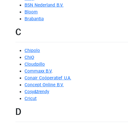
BSN Nederland B.V.
Bloom
Brabantia
C
Chipolo
ChiQ
Cloudpillo
Commaxx B.V
.
Conair Coöperatief U.A.
Concept Online B.V.
Cosy&trendy
Cricut
D