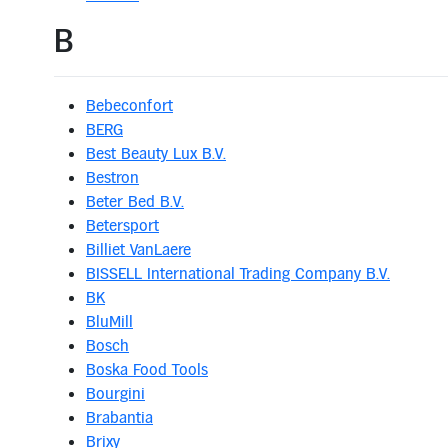
B
Bebeconfort
BERG
Best Beauty Lux B.V.
Bestron
Beter Bed B.V.
Betersport
Billiet VanLaere
BISSELL International Trading Company B.V.
BK
BluMill
Bosch
Boska Food Tools
Bourgini
Brabantia
Brixy