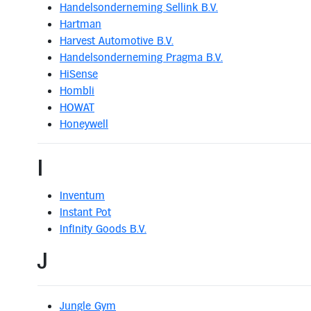
Handelsonderneming Sellink B.V.
Hartman
Harvest Automotive B.V.
Handelsonderneming Pragma B.V.
HiSense
Hombli
HOWAT
Honeywell
I
Inventum
Instant Pot
Infinity Goods B.V.
J
Jungle Gym