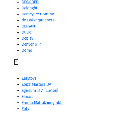
DECODED
Delonghi
Demeyere CommV
de Dakvergroeners
DERYAN
Duux
Deplay
Denver s.l.r.
Domo
E
Easytoys
Ebizz Masters BV
Egerium B.V. (Luvion)
Elmarc
Emma Matratzen gmbh
Eufy