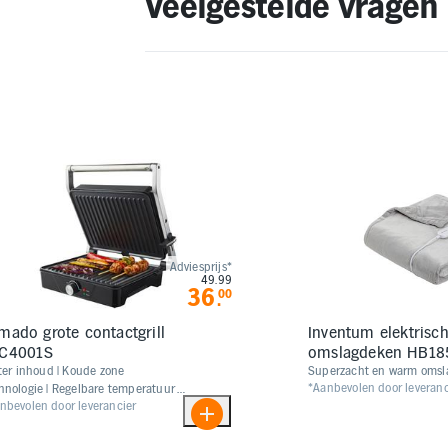
Veelgestelde vragen
Adviesprijs*
49.99
36
00
.
mado grote contactgrill
Inventum elektrisc
C4001S
omslagdeken HB18
3 liter inhoud | Koude zone
Superzacht en warm oms
*Aanbevolen door leveranc
hnologie | Regelbare temperatuur
nbevolen door leverancier
 190°C | Uitneembare binnenpan |
0 watt vermogen