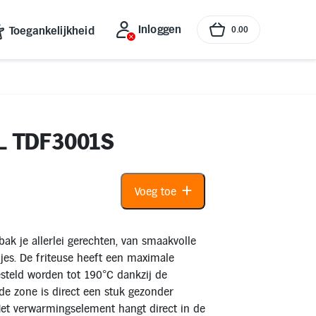
Inloggen
Toegankelijkheid
0
.
00
3L TDF3001S
Voeg toe
k je allerlei gerechten, van smaakvolle
fjes. De friteuse heeft een maximale
esteld worden tot 190°C dankzij de
de zone is direct een stuk gezonder
 Het verwarmingselement hangt direct in de