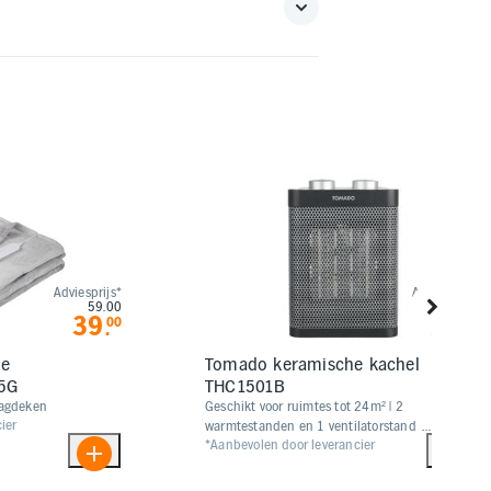
Adviesprijs*
Adviesprijs*
59.00
34.99
39
22
00
99
.
.
he
Tomado keramische kachel
5G
THC1501B
lagdeken
​​​​Geschikt voor ruimtes tot 24m² | 2
ier
warmtestanden en 1 ventilatorstand |
*Aanbevolen door leverancier
Omvalbeveiliging en vorstbescherming
| 2 draaiknoppen | Automatische
uitschakeling