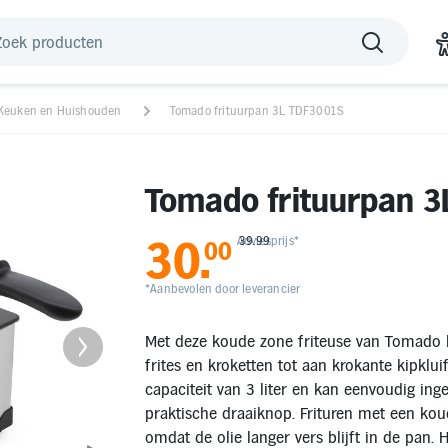
Keuken en Huishouden
Tomado frituurpan 3L TDF3001S
Tomado frituurpan 
30
.
Adviesprijs*
39.99
00
*Aanbevolen door leverancier
Met deze koude zone friteuse van Tomado ba
frites en kroketten tot aan krokante kipklui
capaciteit van 3 liter en kan eenvoudig ing
praktische draaiknop. Frituren met een kou
omdat de olie langer vers blijft in de pan.