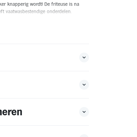
ker knapperig wordt! De friteuse is na
ft vaatwasbestendige onderdelen.
n*
 voor levering in het buitenland is niet mogelijk.
 retourvoorwaarden.
neren