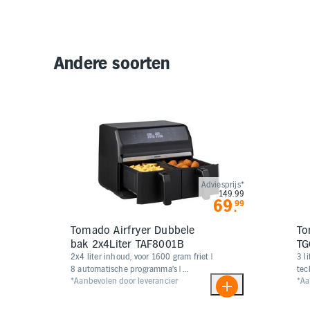
Andere soorten
Adviesprijs*
149.99
69
99
.
Tomado Airfryer Dubbele
To
bak 2x4Liter TAF8001B
TG
2x4 liter inhoud, voor 1600 gram friet |
​​​​
8 automatische programma's |
tec
*Aanbevolen door leverancier
*Aa
Instelbare timer tot 60 minuten | Dual-
tot
Dish functie voor gelijke eindtijd |
220
Tiptoetsbediening met verlichting