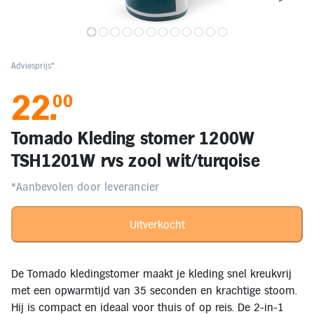
Elektronica
Kids en Baby
Adviesprijs*
22
.
00
Persoonlijke verzorging
Tomado Kleding stomer 1200W
Onderweg en Reizen
TSH1201W rvs zool wit/turqoise
*Aanbevolen door leverancier
Sport, Spel en Bewegen
Uitverkocht
Mijn
account
Mijn
De Tomado kledingstomer maakt je kleding snel kreukvrij
bestellingen
met een opwarmtijd van 35 seconden en krachtige stoom.
Hij is compact en ideaal voor thuis of op reis. De 2-in-1