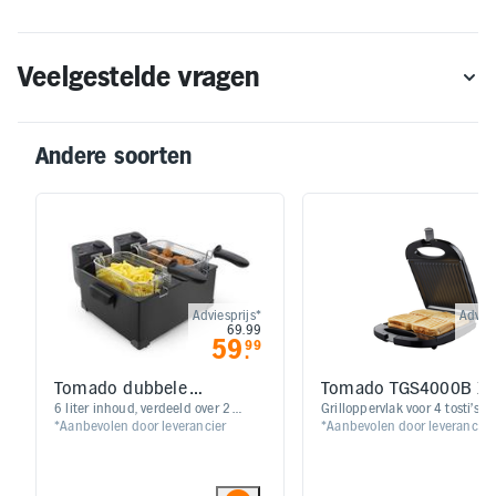
Veelgestelde vragen
Andere soorten
Adviesprijs*
Advies
69.99
59
2
99
.
Tomado dubbele
Tomado TGS4000B X
frituurpan TDF6001B
Tosti ijzer 4 tosti's zw
​​​​6 liter inhoud, verdeeld over 2
Grilloppervlak voor 4 tosti’s of
*Aanbevolen door leverancier
*Aanbevolen door leverancier
pannen | Koude zone technologie |
panini’s / Snelle opwarmtijd 
Regelbare temperatuur tot 190°C |
gelijkmatige warmteverdeling
Uitneembare binnenpannen | 3600
Makkelijk schoonmaken met a
watt vermogen
aanbaklaag