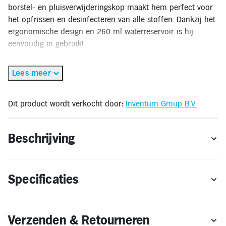
Inloggen
borstel- en pluisverwijderingskop maakt hem perfect voor
Toegankelijkheid
het opfrissen en desinfecteren van alle stoffen. Dankzij het
Verbeter
de
ergonomische design en 260 ml waterreservoir is hij
leesbaarheid
eenvoudig in gebruik!
door
het
kleurcontrast
✅Gratis thuisbezorgd binnen 2-3 werkdagen*
te
Lees meer
verhogen
✅Gratis retourneren binnen 14 dagen**
🔔OP = OP
Dit product wordt verkocht door:
Inventum Group B.V.
* Gratis thuisbezorging geldt alleen binnen Nederland. Bestellen voor levering in
het buitenland is niet mogelijk.
Beschrijving
** Retourneren kan alleen wanneer het product voldoet aan de
retourvoorwaarden.
Specificaties
Verzenden & Retourneren