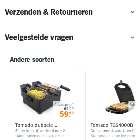
Verzenden & Retourneren
Veelgestelde vragen
Andere soorten
Adviesprijs*
Advies
69.99
59
2
99
.
Tomado dubbele
Tomado TGS4000B X
frituurpan TDF6001B
Tosti ijzer 4 tosti's zw
​​​​6 liter inhoud, verdeeld over 2
Grilloppervlak voor 4 tosti’s of
*Aanbevolen door leverancier
*Aanbevolen door leverancier
pannen | Koude zone technologie |
panini’s / Snelle opwarmtijd 