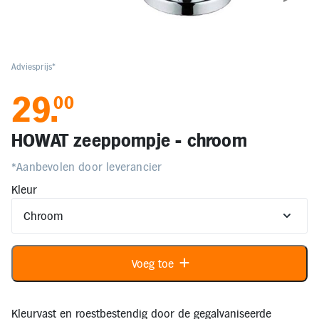
Elektronica
Kids en Baby
Adviesprijs*
29
.
00
Persoonlijke verzorging
HOWAT zeeppompje - chroom
Onderweg en Reizen
*Aanbevolen door leverancier
Kleur
Sport, Spel en Bewegen
Mijn
account
Voeg toe
Mijn
bestellingen
Kleurvast en roestbestendig door de gegalvaniseerde