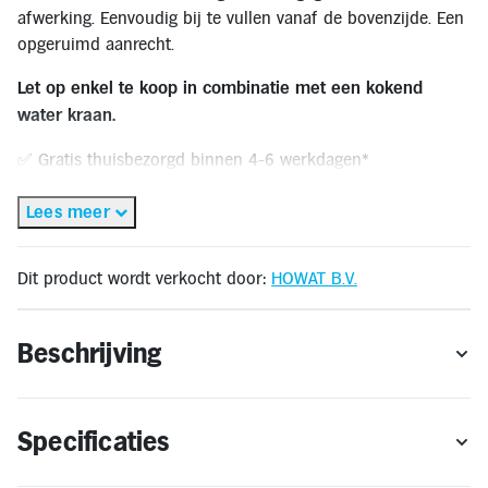
Inloggen
afwerking. Eenvoudig bij te vullen vanaf de bovenzijde. Een
Toegankelijkheid
opgeruimd aanrecht.
Verbeter
de
leesbaarheid
Let op enkel te koop in combinatie met een kokend
door
water kraan.
het
kleurcontrast
te
✅ Gratis thuisbezorgd binnen 4-6 werkdagen*
verhogen
🔔 OP = OP
Lees meer
* Gratis thuisbezorging geldt alleen binnen Nederland en Vlaanderen. Bestellen voor
levering in het buitenland is niet mogelijk.
Dit product wordt verkocht door:
HOWAT B.V.
** Retourneren kan alleen wanneer het product voldoet aan de retourvoorwaarden.
Beschrijving
Specificaties