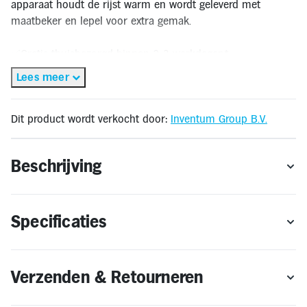
apparaat houdt de rijst warm en wordt geleverd met
Inloggen
Toegankelijkheid
maatbeker en lepel voor extra gemak.
Verbeter
de
leesbaarheid
✅Gratis thuisbezorgd binnen 2-3 werkdagen*
door
✅Gratis retourneren binnen 14 dagen**
het
Lees meer
kleurcontrast
🔔OP = OP
te
verhogen
* Gratis thuisbezorging geldt alleen binnen Nederland. Bestellen voor levering in
Dit product wordt verkocht door:
Inventum Group B.V.
het buitenland is niet mogelijk.
** Retourneren kan alleen wanneer het product voldoet aan de
Beschrijving
retourvoorwaarden.
Specificaties
Verzenden & Retourneren