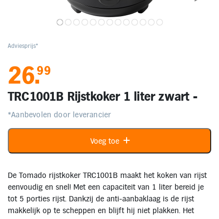
Elektronica
Kids en Baby
Adviesprijs*
26
.
99
Persoonlijke verzorging
TRC1001B Rijstkoker 1 liter zwart -
Onderweg en Reizen
*Aanbevolen door leverancier
Sport, Spel en Bewegen
Voeg toe
Mijn
account
De Tomado rijstkoker TRC1001B maakt het koken van rijst
eenvoudig en snel! Met een capaciteit van 1 liter bereid je
Mijn
tot 5 porties rijst. Dankzij de anti-aanbaklaag is de rijst
bestellingen
makkelijk op te scheppen en blijft hij niet plakken. Het