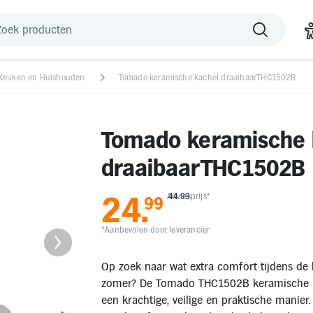
Keuken en Huishouden
Tomado keramische kachel draaibaarTHC1502B
Tomado keramische 
draaibaarTHC1502B
24
.
Adviesprijs*
44.99
99
*Aanbevolen door leverancier
Op zoek naar wat extra comfort tijdens de 
zomer? De Tomado THC1502B keramische k
een krachtige, veilige en praktische manier