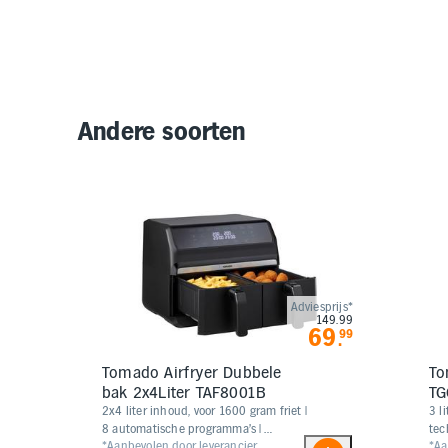
Andere soorten
Adviesprijs*
149.99
69
99
.
Tomado Airfryer Dubbele
To
bak 2x4Liter TAF8001B
TG
2x4 liter inhoud, voor 1600 gram friet |
​​​​
8 automatische programma's |
tec
*Aanbevolen door leverancier
*Aa
Instelbare timer tot 60 minuten | Dual-
tot