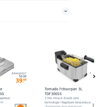
Adviesprijs*
Adviesprijs*
59.00
39.99
39
30
00
00
.
.
he
Tomado frituurpan 3L
5G
TDF3001S
lagdeken
​​​​3 liter inhoud | Koude zone
ier
technologie | Regelbare temperatuur
*Aanbevolen door leverancier
tot 190°C | Uitneembare binnenpan |