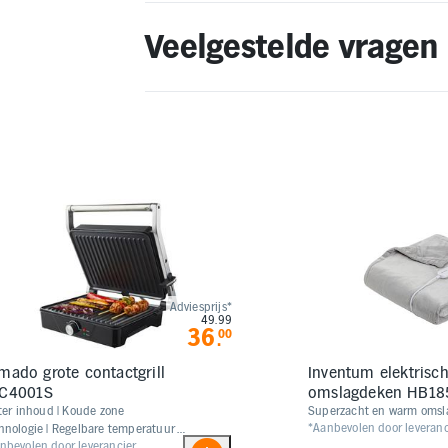
Veelgestelde vragen
Adviesprijs*
49.99
36
00
.
mado grote contactgrill
Inventum elektrisc
C4001S
omslagdeken HB18
3 liter inhoud | Koude zone
Superzacht en warm oms
*Aanbevolen door leveranc
hnologie | Regelbare temperatuur
nbevolen door leverancier
 190°C | Uitneembare binnenpan |