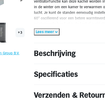
►
ventilatorfunctie kan deze kachel worden 
in de winter om een kamer te verwarmen of
lucht. Je kunt de standen eenvoudig instell
60° oscillerend voor een betere warmteverd
geïntegreerde handvat is de kachel makkelijk
om? Geen probleem, want er zit een beveili
Lees meer
+3
overhit raakt, schakelt hij automatisch uit.
bergen als je hem niet nodig hebt.
Beschrijving
✅Gratis thuisbezorgd binnen 2-3 werkdage
m Group B.V.
✅Gratis retourneren binnen 14 dagen**
🔔OP = OP
Specificaties
* Gratis thuisbezorging geldt alleen binnen Nederland. Bestellen
** Retourneren kan alleen wanneer het product voldoet aan de
Verzenden & Retour