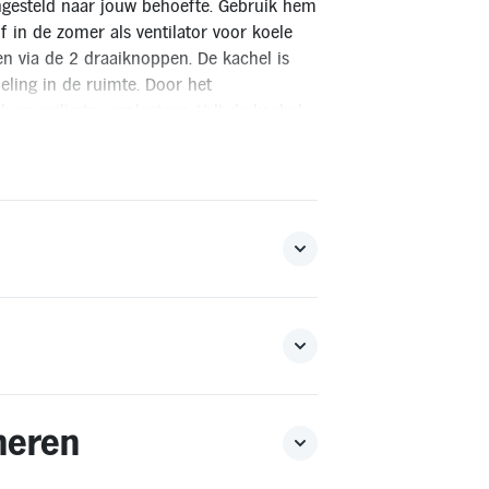
ingesteld naar jouw behoefte. Gebruik hem
 in de zomer als ventilator voor koele
en via de 2 draaiknoppen. De kachel is
eling in de ruimte. Door het
 en veilig te verplaatsen. Valt de kachel
ging op. Zodra de kachel omvalt of
 De kachel is klein en makkelijk op te
n*
 voor levering in het buitenland is niet mogelijk.
 retourvoorwaarden.
neren