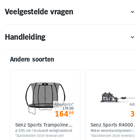
Veelgestelde vragen
Handleiding
Andere soorten
Adviesprijs*
Advies
179.00
4
164
39
00
.
Senz Sports Trampoline
Senz Sports R4000
J2000 serie - 305cm
Roeitrainer
ø 305 cm | Inclusief veiligheidsnet
Water weerstandsysteem |
*Aanbevolen door leverancier
*Aanbevolen door leverancier
Inklapbaar | Weerstand hand