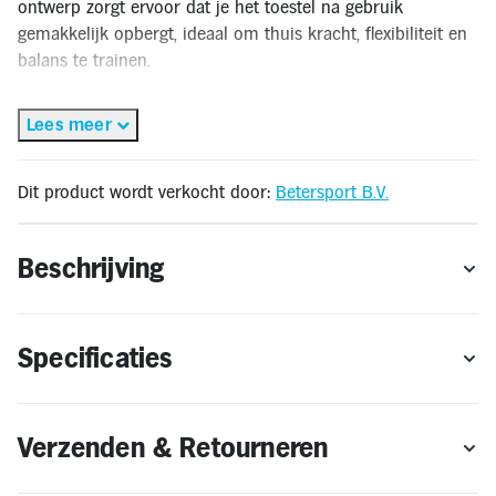
ontwerp zorgt ervoor dat je het toestel na gebruik
Inloggen
Toegankelijkheid
gemakkelijk opbergt, ideaal om thuis kracht, flexibiliteit en
Verbeter
balans te trainen.
de
leesbaarheid
door
✅Gratis thuisbezorgd*
het
Lees meer
✅Verzonden binnen 5 werkdagen
kleurcontrast
te
✅Gratis retourneren
verhogen
🔔OP = OP
Dit product wordt verkocht door:
Betersport B.V.
* Gratis thuisbezorging geldt alleen voor levering binnen Nederland en
Vlaanderen.
Beschrijving
Specificaties
Verzenden & Retourneren