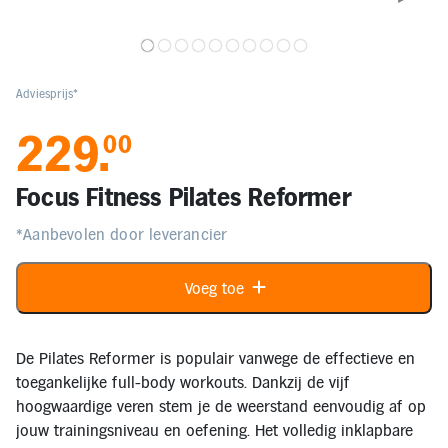
Elektronica
Kids en Baby
Adviesprijs*
229
.
00
Persoonlijke verzorging
Focus Fitness Pilates Reformer
Onderweg en Reizen
*Aanbevolen door leverancier
Sport, Spel en Bewegen
Voeg toe
Mijn
account
De Pilates Reformer is populair vanwege de effectieve en
toegankelijke full-body workouts. Dankzij de vijf
Mijn
hoogwaardige veren stem je de weerstand eenvoudig af op
bestellingen
jouw trainingsniveau en oefening. Het volledig inklapbare