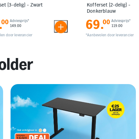
set (3-delig) - Zwart
Kofferset (2-delig) -
Donkerblauw
.
69
.
00
Adviesprijs*
00
Adviesprijs*
149.00
119.00
en door leverancier
*Aanbevolen door leverancier
older