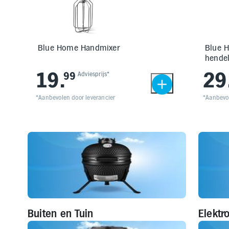
Blue Home Handmixer
Blue 
hende
19
.
29
99
Adviesprijs*
*Aanbevolen door leverancier
*Aanbevol
Buiten en Tuin
Elektr