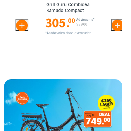
Grill Guru Combideal
Kamado Compact
305
.
00
Adviesprijs*
558.00
*Aanbevolen door leverancier