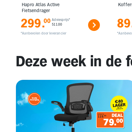
Hapro Atlas Active
Koffer
Fietsendrager
299
.
89
00
Adviesprijs*
511.00
*Aanbevolen door leverancier
*Aanbevol
Deze week in de f