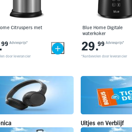
Home Citruspers met
Blue Home Digitale
l
waterkoker
.
29
.
99
Adviesprijs*
99
Adviesprijs*
en door leverancier
*Aanbevolen door leverancier
onica
Uitjes en Verblijf