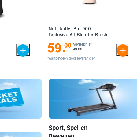
Nutribullet Pro 900
Exclusive All Blender Blush
59
.
00
Adviesprijs*
99.00
*Aanbevolen door leverancier
Sport, Spel en
Bewegen