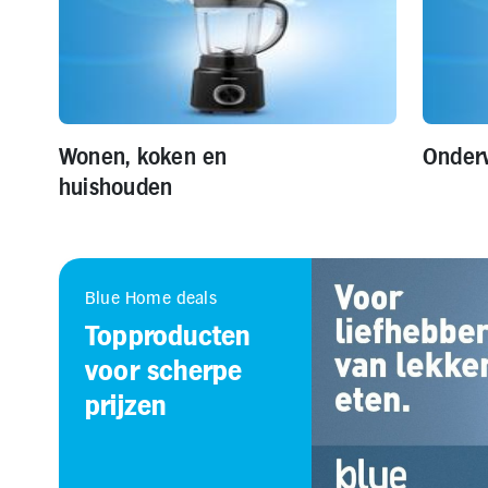
Wonen, koken en
Onder
huishouden
Blue Home deals
Topproducten
voor scherpe
prijzen