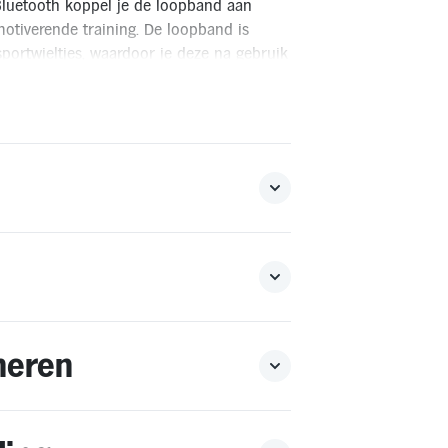
luetooth koppel je de loopband aan
otiverende training. De loopband is
portwieltjes, waardoor je deze na gebruik
aanderen. Bestellen voor levering buiten Nederland is
n de retourvoorwaarden. Je vindt deze
hier
.
neren