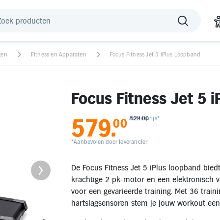
gen
Fitness en Apparaten
Focus Fitness Jet 5 iPlus Loopband
Focus Fitness Jet 5 
579
.
Adviesprijs*
629.00
00
*Aanbevolen door leverancier
De Focus Fitness Jet 5 iPlus loopband bied
krachtige 2 pk-motor en een elektronisch v
voor een gevarieerde training. Met 36 trai
hartslagsensoren stem je jouw workout een