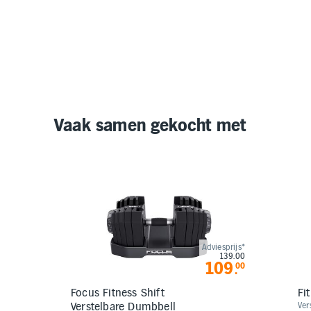
Vaak samen gekocht met
Adviesprijs*
139.00
109
00
.
Focus Fitness Shift
Fi
Verstelbare Dumbbell
Vers