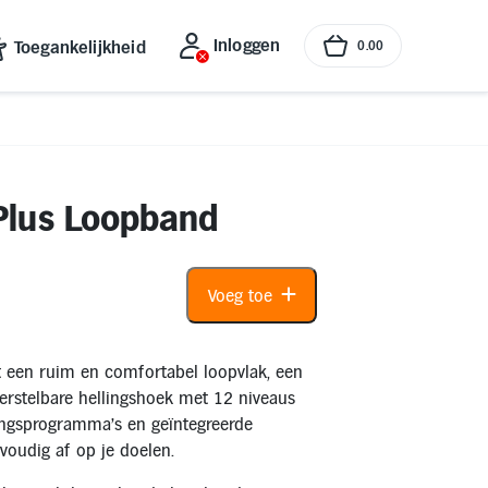
Inloggen
Toegankelijkheid
0
.
00
iPlus Loopband
Voeg toe
t een ruim en comfortabel loopvlak, een
erstelbare hellingshoek met 12 niveaus
ningsprogramma’s en geïntegreerde
voudig af op je doelen.