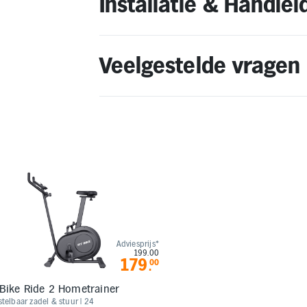
Installatie & Handlei
Veelgestelde vragen
Adviesprijs*
199.00
179
00
.
tBike Ride 2 Hometrainer
telbaar zadel & stuur | 24