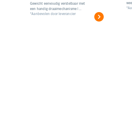
wee
Gewicht eenvoudig verstelbaar met
*Aa
een handig draaimechanisme |
*Aanbevolen door leverancier
Combineer in een combideal voor
gevarieerde krachttraining – van
bankdrukken tot lunges.