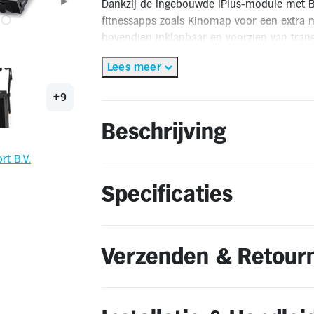
►
Dankzij de ingebouwde iPlus-module met B
fitnessapps zoals Kinomap voor een extra m
bovendien inklapbaar en voorzien van trans
eenvoudig opbergt.
Lees meer
✅Gratis thuisbezorgd binnen 5 werkdagen*
+9
✅Gratis retourneren**
🔔OP = OP
Beschrijving
*Gratis thuisbezorging geldt alleen binnen Nederland en Vl
rt B.V.
niet mogelijk.
** Retourneren kan alleen wanneer het product voldoet aa
Specificaties
Verzenden & Retour