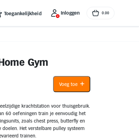
Inloggen
Toegankelijkheid
0
.
00
6 Home Gym
Voeg toe
elzijdige krachtstation voor thuisgebruik.
n 60 oefeningen train je eenvoudig het
ngsunits, zoals chest press, butterfly en
uw doelen. Het verstelbare pulley systeem
varieerd trainen.