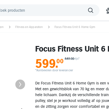
gen
Fitness en Apparaten
Focus Fitness Unit 6 Home Gym
Focus Fitness Unit 
599
.
Adviesprijs*
649.00
00
*Aanbevolen door leverancier
De Focus Fitness Unit 6 Home Gym is een ve
Met een gewichtsblok van 70 kg en meer da
hele lichaam. Dankzij de verschillende traini
pulley, stel je je workout volledig af op jo
en de zitting zorgen voor comfortabel en ge