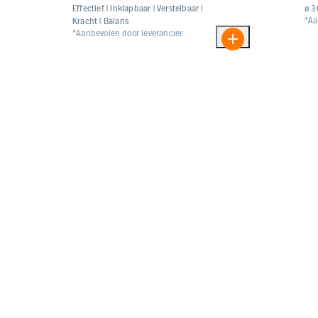
Effectief | Inklapbaar | Verstelbaar |
ø 3
*Aa
Kracht | Balans
*Aanbevolen door leverancier