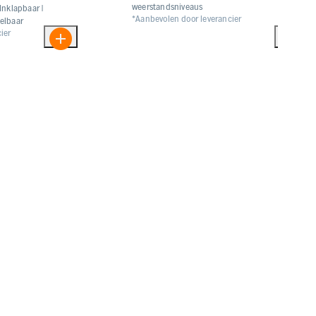
weerstandsniveaus
Inklapbaar |
*Aanbevolen door leverancier
elbaar
ier