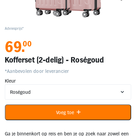
Elektronica
Kids en Baby
Adviesprijs*
69
.
00
Persoonlijke verzorging
Kofferset (2-delig) - Roségoud
Onderweg en Reizen
*Aanbevolen door leverancier
Kleur
Sport, Spel en Bewegen
Mijn
account
Voeg toe
Mijn
bestellingen
Ga je binnenkort op reis en ben je op zoek naar zowel een