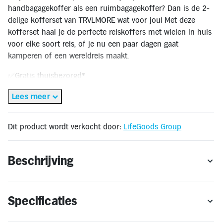
Inloggen
handbagagekoffer als een ruimbagagekoffer? Dan is de 2-
Toegankelijkheid
delige kofferset van TRVLMORE wat voor jou! Met deze
Verbeter
de
kofferset haal je de perfecte reiskoffers met wielen in huis
leesbaarheid
voor elke soort reis, of je nu een paar dagen gaat
door
het
kamperen of een wereldreis maakt.
kleurcontrast
te
✅Gratis thuisbezorgd*
verhogen
✅Thuisbezorgd binnen 3-5 werkdagen
Lees meer
✅Gratis retourneren**
🔔OP = OP
Dit product wordt verkocht door:
LifeGoods Group
* Gratis thuisbezorging geldt alleen binnen Nederland. Bestellen voor levering in
het buitenland is niet mogelijk.
** Retourneren kan alleen wanneer het product voldoet aan de
Beschrijving
retourvoorwaarden.
Specificaties