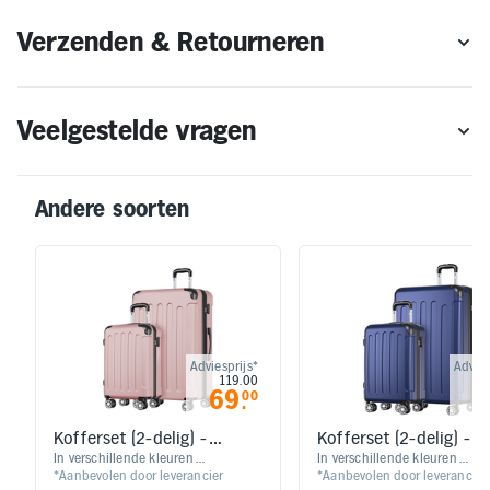
Verzenden & Retourneren
Veelgestelde vragen
Andere soorten
Adviesprijs*
Advies
119.00
1
69
6
00
.
Kofferset (2-delig) -
Kofferset (2-delig) -
Roségoud
Donkerblauw
In verschillende kleuren
In verschillende kleuren
*Aanbevolen door leverancier
*Aanbevolen door leverancier
verkrijgbaar | Reiskoffers met wielen
verkrijgbaar | Reiskoffers met