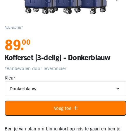
Elektronica
Kids en Baby
Adviesprijs*
89
.
00
Persoonlijke verzorging
Kofferset (3-delig) - Donkerblauw
Onderweg en Reizen
*Aanbevolen door leverancier
Kleur
Sport, Spel en Bewegen
Mijn
account
Voeg toe
Mijn
bestellingen
Ben je van plan om binnenkort op reis te gaan en ben je