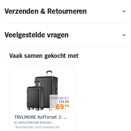
Verzenden & Retourneren
Veelgestelde vragen
Vaak samen gekocht met
Adviesprijs*
119.00
69
00
.
TRVLMORE Kofferset 2-
delig - Hand- en
In verschillende kleuren
*Aanbevolen door leverancier
verkrijgbaar | Reiskoffers met wielen
Ruimbagage koffer