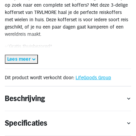
Inloggen
op zoek naar een complete set koffers? Met deze 3-delige
Toegankelijkheid
kofferset van TRVLMORE haal je de perfecte reiskoffers
Verbeter
de
met wielen in huis. Deze kofferset is voor iedere soort reis
leesbaarheid
geschikt, of je nu een paar dagen gaat kamperen of een
door
het
wereldreis maakt.
kleurcontrast
te
✅Gratis thuisbezorgd*
verhogen
✅Thuisbezorgd binnen 3-5 werkdagen
Lees meer
✅Gratis retourneren**
🔔OP = OP
Dit product wordt verkocht door:
LifeGoods Group
* Gratis thuisbezorging geldt alleen binnen Nederland en Vlaanderen. Bestellen
voor levering in het buitenland is niet mogelijk.
** Retourneren kan alleen wanneer het product voldoet aan de
Beschrijving
retourvoorwaarden.
Specificaties