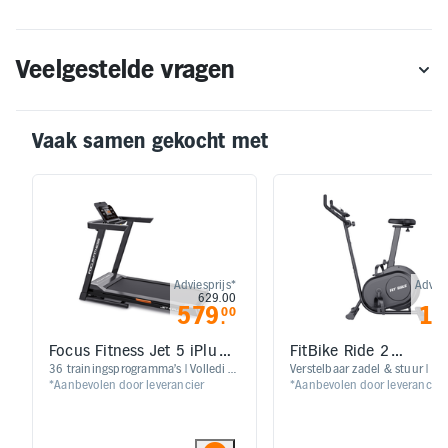
Veelgestelde vragen
Vaak samen gekocht met
Adviesprijs*
Advies
629.00
1
579
17
00
.
Focus Fitness Jet 5 iPlus
FitBike Ride 2
Loopband
Hometrainer
36 trainingsprogramma’s | Volledig
Verstelbaar zadel & stuur | 24
*Aanbevolen door leverancier
*Aanbevolen door leverancier
voorgemonteerd | Geïntegreerde
weerstandsniveaus
hartslagsensoren | Verstelbare
hellingshoek met 12 niveaus voor
een gevarieerde training