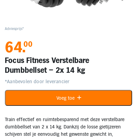
Elektronica
Kids en Baby
Adviesprijs*
64
.
00
Persoonlijke verzorging
Focus Fitness Verstelbare
Onderweg en Reizen
Dumbbellset – 2x 14 kg
*Aanbevolen door leverancier
Sport, Spel en Bewegen
Voeg toe
Mijn
account
Mijn
Train effectief en ruimtebesparend met deze verstelbare
bestellingen
dumbbellset van 2 x 14 kg. Dankzij de losse gietijzeren
schijven stel je eenvoudig het gewenste gewicht in,