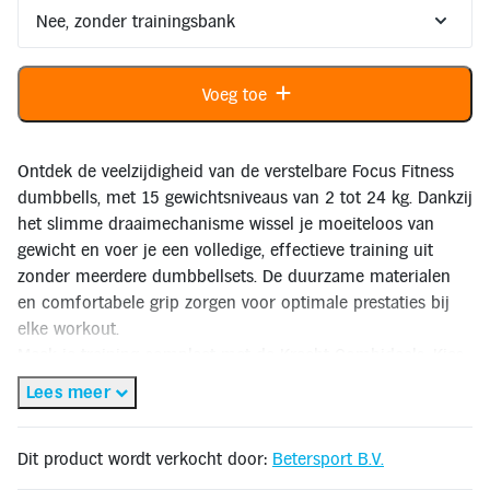
Inloggen
Toegankelijkheid
Verbeter
de
leesbaarheid
Voeg toe
door
het
kleurcontrast
te
verhogen
Ontdek de veelzijdigheid van de verstelbare Focus Fitness
dumbbells, met 15 gewichtsniveaus van 2 tot 24 kg. Dankzij
het slimme draaimechanisme wissel je moeiteloos van
gewicht en voer je een volledige, effectieve training uit
zonder meerdere dumbbellsets. De duurzame materialen
en comfortabele grip zorgen voor optimale prestaties bij
elke workout.
Maak je training compleet met de Kracht Combideals. Kies
voor de combi met een stevige standaard om je dumbbells
Lees meer
netjes op te bergen, of ga voor de uitgebreidere set met de
verstelbare Force 8 trainingsbank voor nog meer stabiliteit
Dit product wordt verkocht door:
Betersport B.V.
en oefenmogelijkheden.