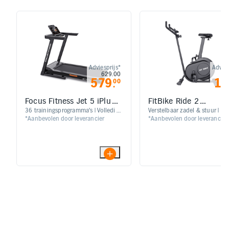
Adviesprijs*
Advies
629.00
1
579
17
00
.
Focus Fitness Jet 5 iPlus
FitBike Ride 2
Loopband
Hometrainer
36 trainingsprogramma’s | Volledig
Verstelbaar zadel & stuur | 24
*Aanbevolen door leverancier
*Aanbevolen door leverancier
voorgemonteerd | Geïntegreerde
weerstandsniveaus
hartslagsensoren | Verstelbare
hellingshoek met 12 niveaus voor
een gevarieerde training