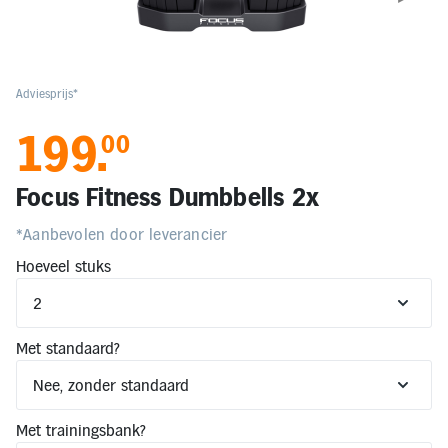
Elektronica
Kids en Baby
Adviesprijs*
199
.
00
Persoonlijke verzorging
Focus Fitness Dumbbells 2x
Onderweg en Reizen
*Aanbevolen door leverancier
Hoeveel stuks
Sport, Spel en Bewegen
Mijn
account
Met standaard?
Mijn
bestellingen
Met trainingsbank?