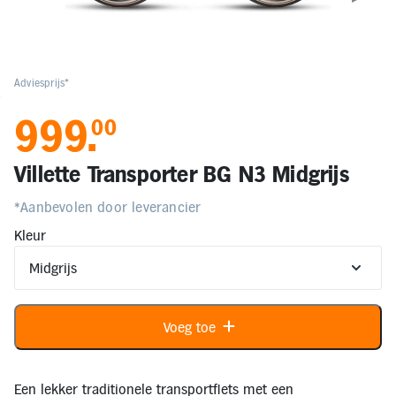
Elektronica
Kids en Baby
Adviesprijs*
0
999
.
00
Persoonlijke verzorging
Villette Transporter BG N3 Midgrijs
Onderweg en Reizen
*Aanbevolen door leverancier
Kleur
Sport, Spel en Bewegen
Mijn
account
Voeg toe
Mijn
bestellingen
Een lekker traditionele transportfiets met een