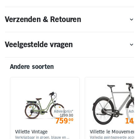
Verzenden & Retouren
Veelgestelde vragen
Andere soorten
Adviesprijs*
Advies
1199.00
23
759
149
00
.
Villette Vintage
Villette le Mouvement
Verkrijgbaar in groen, blauw en
Volledig geintegreerde accu | 