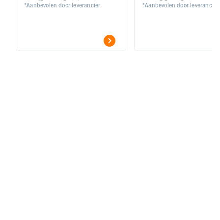
*Aanbevolen door leverancier
*Aanbevolen door leverancier
zwart
80 km rijbereik | LCD display |
Koppelen via Bluetooth