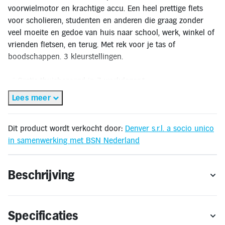
Inloggen
voorwielmotor en krachtige accu. Een heel prettige fiets
Toegankelijkheid
voor scholieren, studenten en anderen die graag zonder
Verbeter
de
veel moeite en gedoe van huis naar school, werk, winkel of
leesbaarheid
vrienden fietsen, en terug. Met rek voor je tas of
door
het
boodschappen. 3 kleurstellingen.
kleurcontrast
te
verhogen
✅ Gratis thuisbezorgd in 7 werkdagen*
✅ Gratis retourneren binnen 14 dagen**
Lees meer
🔔 OP = OP
* Gratis thuisbezorging geldt alleen binnen Nederland en Vlaanderen. Bestellen
Dit product wordt verkocht door:
Denver s.r.l. a socio unico
voor levering buiten Nederland en Vlaanderen is niet mogelijk.
in samenwerking met BSN Nederland
** Retourneren kan alleen wanneer het product voldoet aan de
retourvoorwaarden.
Beschrijving
Specificaties