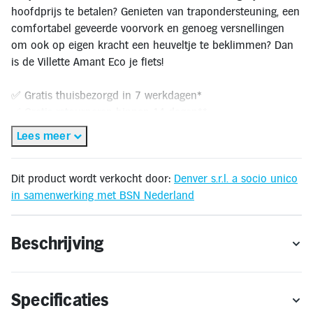
Inloggen
hoofdprijs te betalen? Genieten van trapondersteuning, een
Toegankelijkheid
comfortabel geveerde voorvork en genoeg versnellingen
Verbeter
de
om ook op eigen kracht een heuveltje te beklimmen? Dan
leesbaarheid
is de Villette Amant Eco je fiets!
door
het
kleurcontrast
✅ Gratis thuisbezorgd in 7 werkdagen*
te
verhogen
✅ Gratis retourneren binnen 14 dagen**
🔔 OP = OP
Lees meer
* Gratis thuisbezorging geldt alleen binnen Nederland en Vlaanderen. Bestellen
voor levering buiten Nederland en Vlaanderen is niet mogelijk.
Dit product wordt verkocht door:
Denver s.r.l. a socio unico
** Retourneren kan alleen wanneer het product voldoet aan de
in samenwerking met BSN Nederland
retourvoorwaarden. Je vindt deze
hier
.
Beschrijving
Specificaties