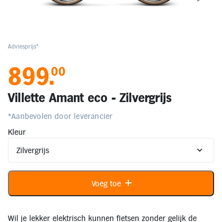
Elektronica
Kids en Baby
Adviesprijs*
899
.
00
Persoonlijke verzorging
Villette Amant eco - Zilvergrijs
Onderweg en Reizen
*Aanbevolen door leverancier
Kleur
Sport, Spel en Bewegen
Mijn
account
Voeg toe
Mijn
bestellingen
Wil je lekker elektrisch kunnen fietsen zonder gelijk de