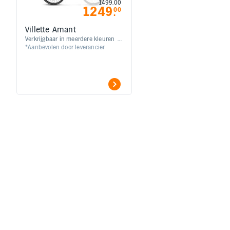
1499.00
1249
00
.
Villette Amant
Verkrijgbaar in meerdere kleuren |
*Aanbevolen door leverancier
Krachtige accu | Soepele motor |
Met geveerde voorvork voor extra
comfort