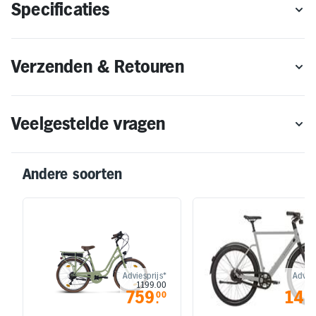
Specificaties
Verzenden & Retouren
Veelgestelde vragen
Andere soorten
Adviesprijs*
Advies
1199.00
23
759
149
00
.