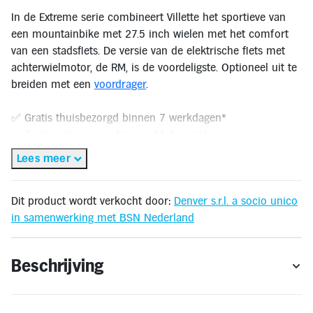
Inloggen
Toegankelijkheid
In de Extreme serie combineert Villette het sportieve van
Verbeter
een mountainbike met 27.5 inch wielen met het comfort
de
van een stadsfiets. De versie van de elektrische fiets met
leesbaarheid
door
achterwielmotor, de RM, is de voordeligste. Optioneel uit te
het
breiden met een
voordrager
.
kleurcontrast
te
verhogen
✅ Gratis thuisbezorgd binnen 7 werkdagen*
✅ Gratis retourneren binnen 14 dagen**
🔔 OP = OP
Lees meer
* Gratis thuisbezorging geldt alleen binnen Nederland en Vlaanderen. Bestellen
Dit product wordt verkocht door:
Denver s.r.l. a socio unico
voor levering buiten Nederland en Vlaanderen is niet mogelijk.
in samenwerking met BSN Nederland
** Retourneren kan alleen wanneer het product voldoet aan de
retourvoorwaarden
.
Beschrijving