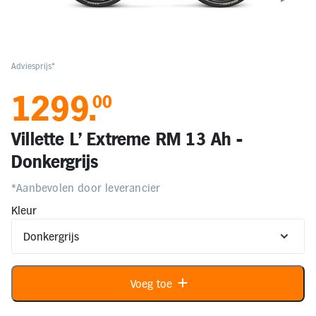
Elektronica
Kids en Baby
Adviesprijs*
0
1299
.
00
Persoonlijke verzorging
Villette L' Extreme RM 13 Ah -
Onderweg en Reizen
Donkergrijs
*Aanbevolen door leverancier
Sport, Spel en Bewegen
Kleur
Mijn
account
Mijn
Voeg toe
bestellingen