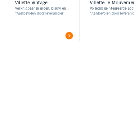
Villette Vintage
Villette le Mouvement
Verkrijgbaar in groen, blauw en
Volledig geintegreerde accu | 
*Aanbevolen door leverancier
*Aanbevolen door leverancier
zwart
80 km rijbereik | LCD display |
Koppelen via Bluetooth