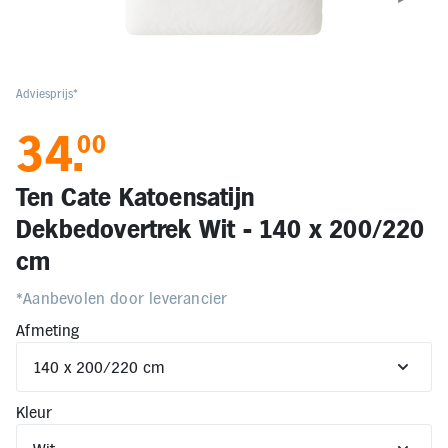
Elektronica
Kids en Baby
Adviesprijs*
34
.
00
Persoonlijke verzorging
Ten Cate Katoensatijn
Onderweg en Reizen
Dekbedovertrek Wit - 140 x 200/220
cm
Sport, Spel en Bewegen
*Aanbevolen door leverancier
Mijn
Afmeting
account
Mijn
bestellingen
Kleur