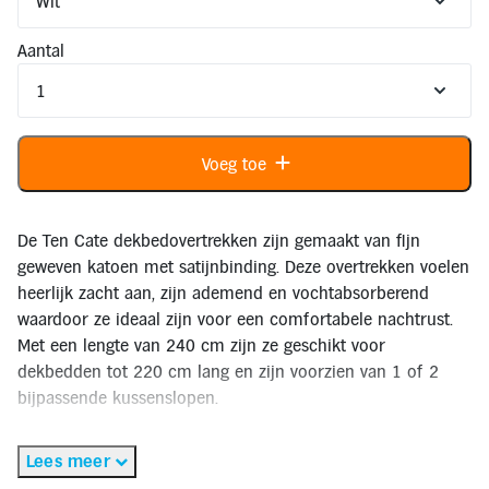
Inloggen
Toegankelijkheid
Verbeter
Aantal
de
leesbaarheid
door
het
kleurcontrast
te
Voeg toe
verhogen
De Ten Cate dekbedovertrekken zijn gemaakt van fijn
geweven katoen met satijnbinding. Deze overtrekken voelen
heerlijk zacht aan, zijn ademend en vochtabsorberend
waardoor ze ideaal zijn voor een comfortabele nachtrust.
Met een lengte van 240 cm zijn ze geschikt voor
dekbedden tot 220 cm lang en zijn voorzien van 1 of 2
bijpassende kussenslopen.
✅Gratis thuisbezorgd binnen 2-3 werkdagen*
Lees meer
✅Gratis retourneren**