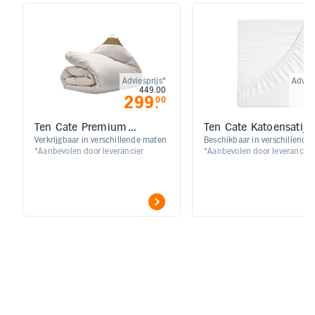
Adviesprijs*
Advies
449.00
299
2
00
.
Ten Cate Premium
Ten Cate Katoensatijn
Ganzendonzen 4-
Hoeslaken
Verkrijgbaar in verschillende maten
Beschikbaar in verschillende
*Aanbevolen door leverancier
*Aanbevolen door leverancier
seizoenen Dekbed