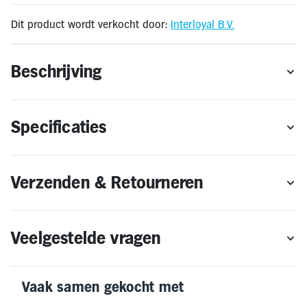
🔔OP = OP
Dit product wordt verkocht door:
Interloyal B.V.
* Gratis thuisbezorging geldt alleen binnen Nederland & Vlaanderen, met uitzondering
van de Waddeneilanden. Bestellen voor levering in het buitenland is niet mogelijk.
** Retourneren kan alleen wanneer het product voldoet aan de retourvoorwaarden.
Beschrijving
Mocht je binnen 14 dagen de boxspring willen retouneren, dan is dit voor eigen
rekening.
Specificaties
Verzenden & Retourneren
Veelgestelde vragen
Vaak samen gekocht met