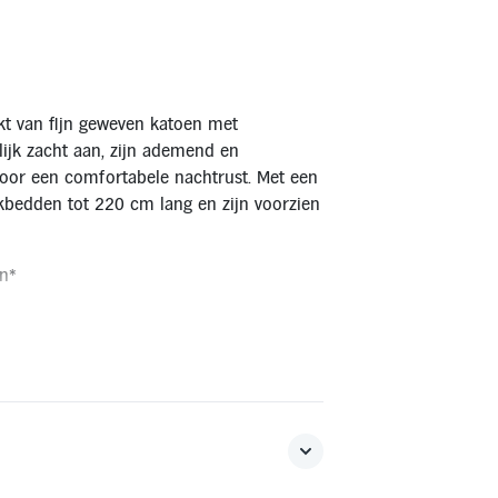
t van fijn geweven katoen met
lijk zacht aan, zijn ademend en
voor een comfortabele nachtrust. Met een
kbedden tot 220 cm lang en zijn voorzien
n*
deren, met uitzondering van de Waddeneilanden. Bestellen
 retourvoorwaarden. Mocht je binnen 14 dagen de boxspring