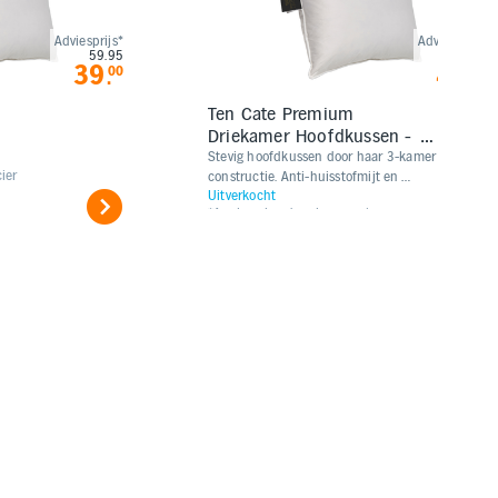
Adviesprijs*
Adviesprijs*
59.95
89.95
39
49
00
00
.
.
Ten Cate Premium
Driekamer Hoofdkussen - 60
x 70 cm
Stevig hoofdkussen door haar 3-kamer
ier
constructie. Anti-huisstofmijt en
Uitverkocht
gevuld met eenden dons en veren.
*Aanbevolen door leverancier
Geschikt voor kussenslopen met de
afmeting 60x70 cm.