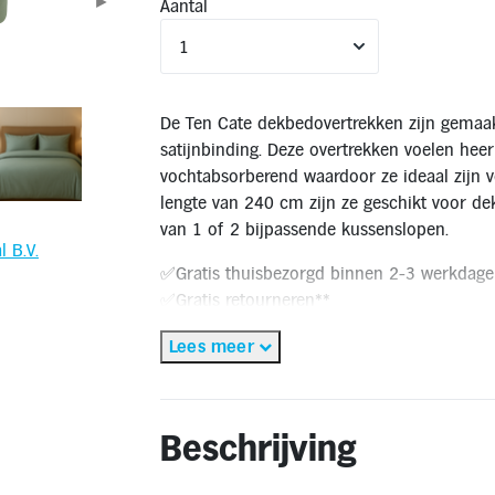
►
Aantal
De Ten Cate dekbedovertrekken zijn gemaak
satijnbinding. Deze overtrekken voelen heer
vochtabsorberend waardoor ze ideaal zijn 
lengte van 240 cm zijn ze geschikt voor de
van 1 of 2 bijpassende kussenslopen.
l B.V.
✅Gratis thuisbezorgd binnen 2-3 werkdage
✅Gratis retourneren**
🔔OP = OP
Lees meer
* Gratis thuisbezorging geldt alleen binnen Nederland & Vlaan
voor levering in het buitenland is niet mogelijk.
** Retourneren kan alleen wanneer het product voldoet aan de
Beschrijving
willen retouneren, dan is dit voor eigen rekening.