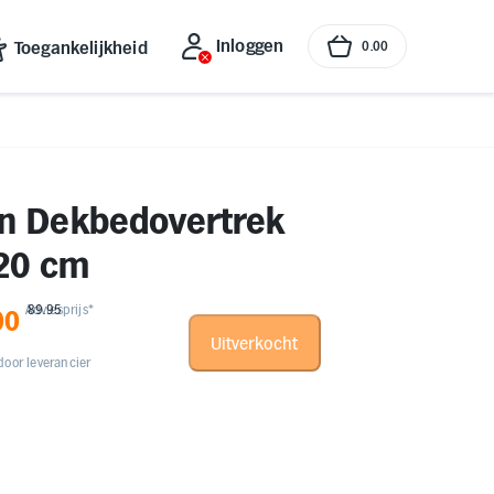
Inloggen
Toegankelijkheid
0
.
00
jn Dekbedovertrek
220 cm
Adviesprijs*
89.95
00
Uitverkocht
oor leverancier