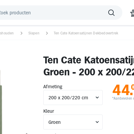
ishouden
Slapen
Ten Cate Katoensatijnen Dekbedovertrek
Ten Cate Katoensati
Groen - 200 x 200/
44
.
Afmeting
*Aanbevolen d
Kleur