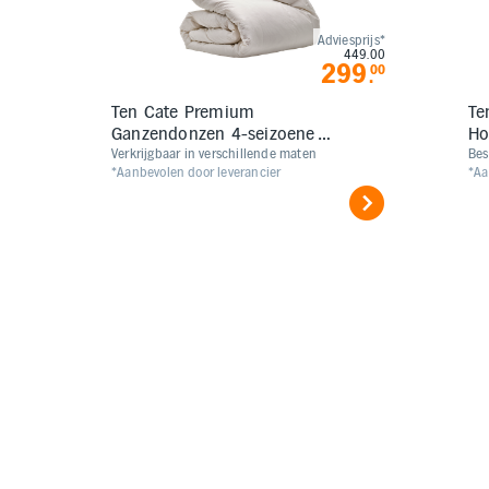
Adviesprijs*
449.00
299
00
.
Ten Cate Premium
Te
Ganzendonzen 4-seizoenen
Ho
Dekbed
Verkrijgbaar in verschillende maten
Bes
*Aanbevolen door leverancier
*Aa