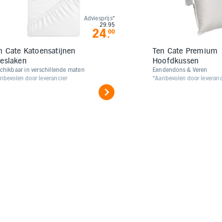
Adviesprijs*
29.95
24
00
.
n Cate Katoensatijnen
Ten Cate Premium
eslaken
Hoofdkussen
chikbaar in verschillende maten
Eendendons & Veren
nbevolen door leverancier
*Aanbevolen door leveranc