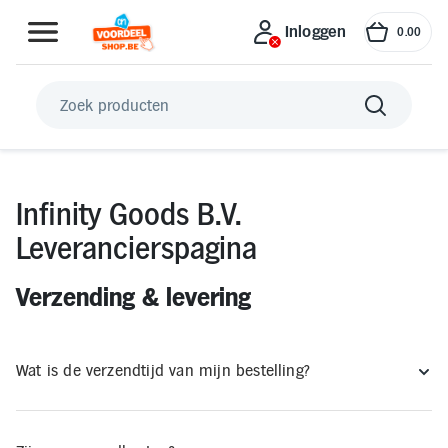
Inloggen
0
.
00
Inloggen
Infinity Goods B.V.
Koele zomer
Betersport
Gri
Leverancierspagina
Wonen, koken en huishouden
Verzending & levering
Uitjes en Verblijf
Wat is de verzendtijd van mijn bestelling?
Buiten en Tuin