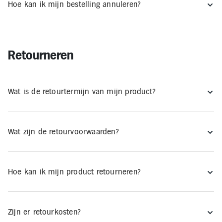
Hoe kan ik mijn bestelling annuleren?
Inloggen
Toegankelijkheid
Verbeter
de
leesbaarheid
door
het
Retourneren
kleurcontrast
te
verhogen
Wat is de retourtermijn van mijn product?
Wat zijn de retourvoorwaarden?
Hoe kan ik mijn product retourneren?
Zijn er retourkosten?