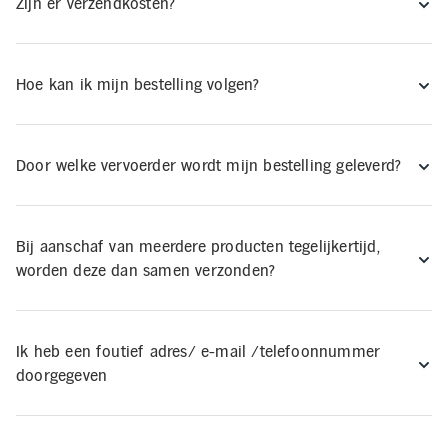
Zijn er verzendkosten?
Elektronica
Hoe kan ik mijn bestelling volgen?
Kids en Baby
Persoonlijke verzorging
Door welke vervoerder wordt mijn bestelling geleverd?
Onderweg en Reizen
Bij aanschaf van meerdere producten tegelijkertijd,
worden deze dan samen verzonden?
Sport, Spel en Bewegen
Mijn
account
Ik heb een foutief adres/ e-mail /telefoonnummer
doorgegeven
Mijn
bestellingen