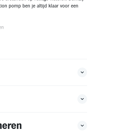
tion pomp ben je altijd klaar voor een
en
deren. Bestellen voor levering buiten Nederland en
 retourvoorwaarden.
neren