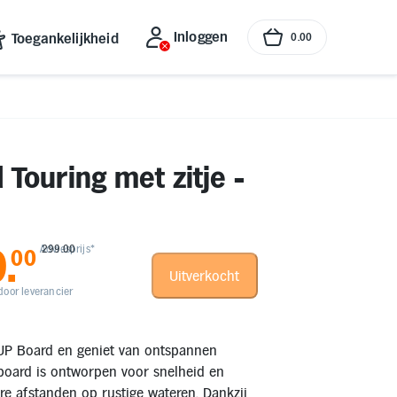
Inloggen
Toegankelijkheid
0
.
00
Touring met zitje -
9
.
Adviesprijs*
299.00
00
Uitverkocht
oor leverancier
UP Board en geniet van ontspannen
-board is ontworpen voor snelheid en
gere afstanden op rustige wateren. Dankzij