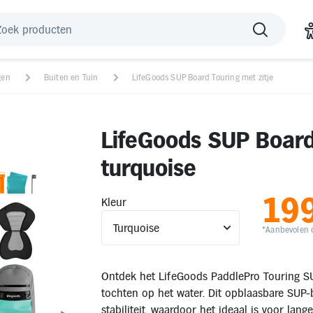
gen
Buiten en Tuin
LifeGoods SUP Board Touring met zitje
LifeGoods SUP Board 
turquoise
19
Kleur
*Aanbevolen d
Ontdek het LifeGoods PaddlePro Touring S
tochten op het water. Dit opblaasbare SUP
stabiliteit, waardoor het ideaal is voor lan