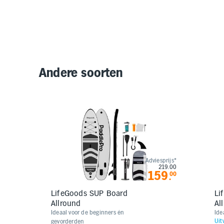
Andere soorten
Adviesprijs*
219.00
159
00
.
LifeGoods SUP Board
Life
Allround
Al
Ideaal voor de beginners én
Ide
Uit
gevorderden