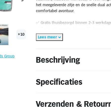
►
het meegeleverde zitje en de snelle dual ac
comfortabel avontuur.
✅ Gratis thuisbezorgd binnen 2-3 werkdag
✅ Gratis retourneren binnen 30 dagen*
🔔 OP = OP
+10
Lees meer
* Gratis thuisbezorging geldt alleen binnen Nederland en Vlaan
Vlaanderen is niet mogelijk.
** Retourneren kan alleen wanneer het product voldoet aan de
ds Group
Beschrijving
Specificaties
Verzenden & Retour