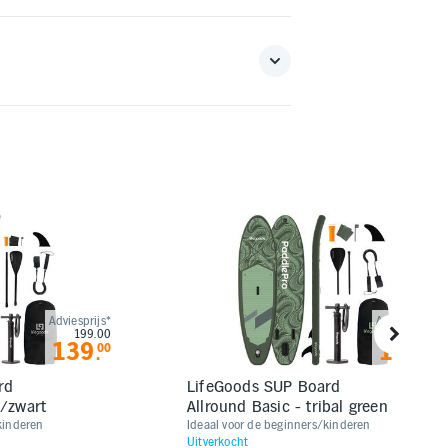
Adviesprijs*
Adviesprijs*
199.00
199.00
139
139
00
00
.
.
rd
LifeGoods SUP Board
t/zwart
Allround Basic - tribal green
kinderen
Ideaal voor de beginners/kinderen
Uitverkocht