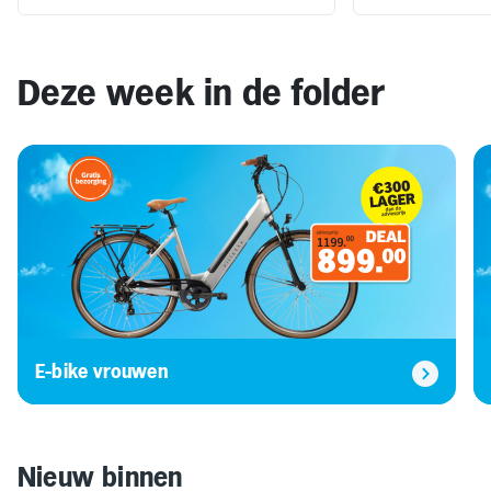
Inloggen
Toegankelijkheid
Verbeter
de
leesbaarheid
Deze week in de folder
door
het
kleurcontrast
te
verhogen
E-bike vrouwen
Nieuw binnen