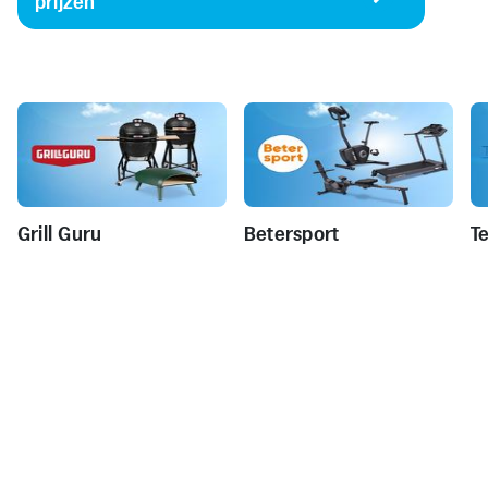
prijzen
Grill Guru
Betersport
T