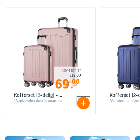
Adviesprijs*
119.00
69
.
00
Kofferset (2-delig) -
Kofferset (2-d
Roségoud
*Aanbevolen door leverancier
Donkerblauw
*Aanbevolen door 