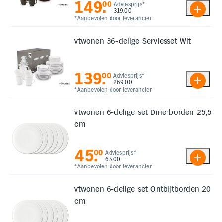
149
.
00
Adviesprijs*
319.00
*Aanbevolen door leverancier
vtwonen 36-delige Serviesset Wit
139
.
00
Adviesprijs*
269.00
*Aanbevolen door leverancier
vtwonen 6-delige set Dinerborden 25,5
cm
45
.
00
Adviesprijs*
65.00
*Aanbevolen door leverancier
vtwonen 6-delige set Ontbijtborden 20
cm