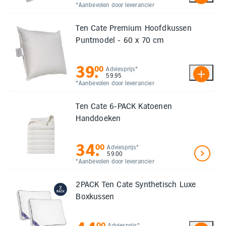
*Aanbevolen door leverancier
Ten Cate Premium Hoofdkussen
Puntmodel - 60 x 70 cm
39
.
00
Adviesprijs*
59.95
*Aanbevolen door leverancier
Ten Cate 6-PACK Katoenen
Handdoeken
34
.
00
Adviesprijs*
59.00
*Aanbevolen door leverancier
2PACK Ten Cate Synthetisch Luxe
Boxkussen
00
Adviesprijs*