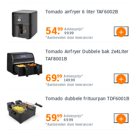
Tomado airfryer 6 liter TAF6002B
54
.
99
Adviesprijs*
99.99
*Aanbevolen door leverancier
Tomado Airfryer Dubbele bak 2x4Liter
TAF8001B
69
.
99
Adviesprijs*
149.99
*Aanbevolen door leverancier
Tomado dubbele frituurpan TDF6001B
59
.
99
Adviesprijs*
69.99
*Aanbevolen door leverancier