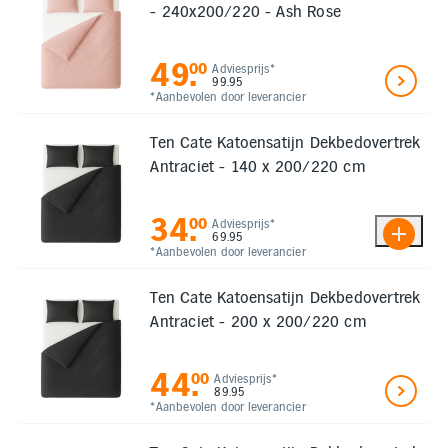
- 240x200/220 - Ash Rose
49
.
00
Adviesprijs*
99.95
*Aanbevolen door leverancier
Ten Cate Katoensatijn Dekbedovertrek
Antraciet - 140 x 200/220 cm
34
.
00
Adviesprijs*
69.95
*Aanbevolen door leverancier
Ten Cate Katoensatijn Dekbedovertrek
Antraciet - 200 x 200/220 cm
44
.
00
Adviesprijs*
89.95
*Aanbevolen door leverancier