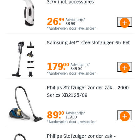
3.7V incl. accessoires
26
.
99
Adviesprijs*
39.99
*Aanbevolen door leverancier
Samsung Jet™ steelstofzuiger 65 Pet
179
.
00
Adviesprijs*
349.00
*Aanbevolen door leverancier
Philips Stofzuiger zonder zak - 2000
Series XB2125/09
89
.
00
Adviesprijs*
119.00
*Aanbevolen door leverancier
Philips Stofzuiger zonder zak -