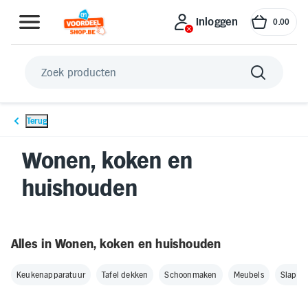
Inloggen
0
.
00
Inloggen
Terug
Koele zomer
Betersport
Gri
Wonen, koken en
huishouden
Wonen, koken en huishouden
Uitjes en Verblijf
Alles in Wonen, koken en huishouden
Keukenapparatuur
Tafel dekken
Schoonmaken
Meubels
Slapen
Buiten en Tuin