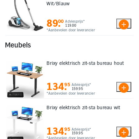
Wit/Blauw
89
.
00
Adviesprijs*
119.00
*Aanbevolen door leverancier
Meubels
Brixy elektrisch zit-sta bureau hout
134
.
95
Adviesprijs*
159.95
*Aanbevolen door leverancier
Brixy elektrisch zit-sta bureau wit
134
.
95
Adviesprijs*
159.95
*Aanbevolen door leverancier