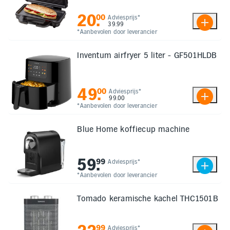
20
.
00
Adviesprijs*
39.99
*Aanbevolen door leverancier
Inventum airfryer 5 liter - GF501HLDB
49
.
00
Adviesprijs*
99.00
*Aanbevolen door leverancier
Blue Home koffiecup machine
59
.
99
Adviesprijs*
*Aanbevolen door leverancier
Tomado keramische kachel THC1501B
99
Adviesprijs*