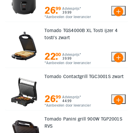
26
.
99
Adviesprijs*
39.99
*Aanbevolen door leverancier
Tomado TGS4000B XL Tosti ijzer 4
tosti's zwart
22
.
00
Adviesprijs*
39.99
*Aanbevolen door leverancier
Tomado Contactgrill TGC3001S zwart
26
.
99
Adviesprijs*
44.99
*Aanbevolen door leverancier
Tomado Panini grill 900W TGP2001S
RVS