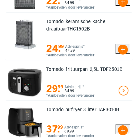
22
.
34.99
*Aanbevolen door leverancier
Tomado keramische kachel
draaibaarTHC1502B
24
.
99
Adviesprijs*
44.99
*Aanbevolen door leverancier
Tomado frituurpan 2,5L TDF2501B
29
.
99
Adviesprijs*
34.99
*Aanbevolen door leverancier
Tomado airfryer 3 liter TAF3010B
37
.
99
Adviesprijs*
69.99
*Aanbevolen door leverancier