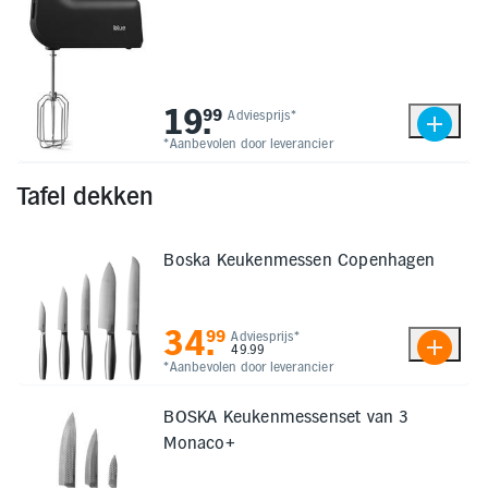
19
.
99
Adviesprijs*
*Aanbevolen door leverancier
Tafel dekken
Boska Keukenmessen Copenhagen
34
.
99
Adviesprijs*
49.99
*Aanbevolen door leverancier
BOSKA Keukenmessenset van 3
Monaco+