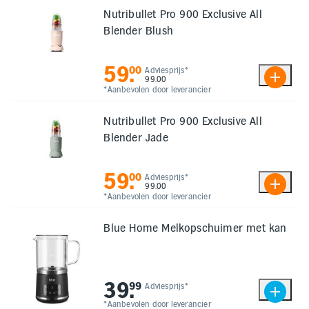
Nutribullet Pro 900 Exclusive All
Blender Blush
59
.
00
Adviesprijs*
99.00
*Aanbevolen door leverancier
Nutribullet Pro 900 Exclusive All
Blender Jade
59
.
00
Adviesprijs*
99.00
*Aanbevolen door leverancier
Blue Home Melkopschuimer met kan
39
.
99
Adviesprijs*
*Aanbevolen door leverancier