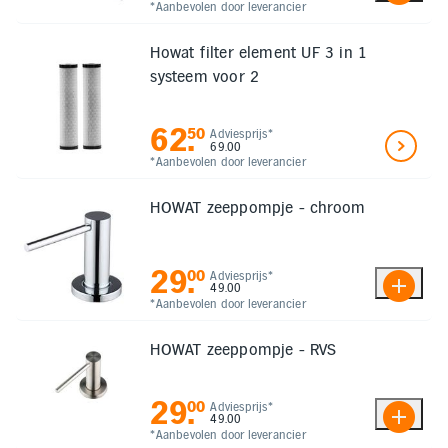
Inloggen
*Aanbevolen door leverancier
Toegankelijkheid
Verbeter
Howat filter element UF 3 in 1
de
leesbaarheid
systeem voor 2
door
het
kleurcontrast
62
.
50
Adviesprijs*
te
69.00
verhogen
*Aanbevolen door leverancier
HOWAT zeeppompje - chroom
29
.
00
Adviesprijs*
49.00
*Aanbevolen door leverancier
HOWAT zeeppompje - RVS
29
.
00
Adviesprijs*
49.00
*Aanbevolen door leverancier