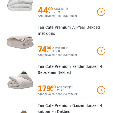
44
.
00
Adviesprijs*
79.95
*Aanbevolen door leverancier
Ten Cate Premium All-Year Dekbed
met dons
74
.
00
Adviesprijs*
119.00
*Aanbevolen door leverancier
Ten Cate Premium Eendendonzen 4-
Seizoenen Dekbed
179
.
00
Adviesprijs*
269.00
*Aanbevolen door leverancier
Ten Cate Premium Ganzendonzen 4-
seizoenen Dekbed