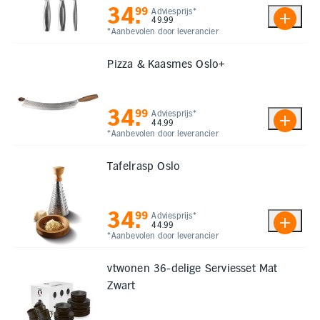
34
.
99
Adviesprijs*
49.99
*Aanbevolen door leverancier
Pizza & Kaasmes Oslo+
34
.
99
Adviesprijs*
44.99
*Aanbevolen door leverancier
Tafelrasp Oslo
34
.
99
Adviesprijs*
44.99
*Aanbevolen door leverancier
vtwonen 36-delige Serviesset Mat
Zwart