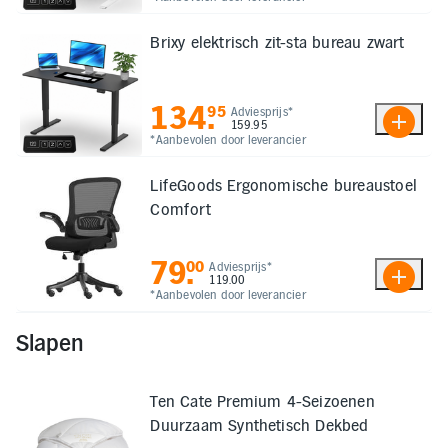
Brixy elektrisch zit-sta bureau zwart
134
.
95
Adviesprijs*
159.95
*Aanbevolen door leverancier
LifeGoods Ergonomische bureaustoel
Comfort
79
.
00
Adviesprijs*
119.00
*Aanbevolen door leverancier
Slapen
Ten Cate Premium 4-Seizoenen
Duurzaam Synthetisch Dekbed