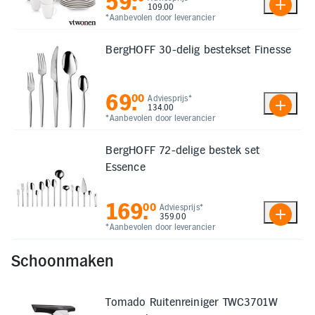
59
.
109.00
*Aanbevolen door leverancier
BergHOFF 30-delig bestekset Finesse
69
.
00
Adviesprijs*
134.00
*Aanbevolen door leverancier
BergHOFF 72-delige bestek set
Essence
169
.
00
Adviesprijs*
359.00
*Aanbevolen door leverancier
Schoonmaken
Tomado Ruitenreiniger TWC3701W