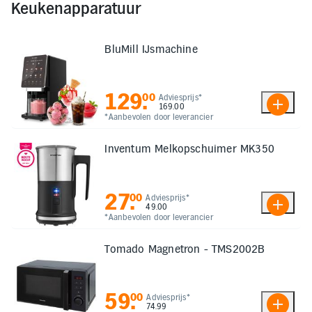
Keukenapparatuur
Elektronica
BluMill IJsmachine
Kids en Baby
129
.
00
Adviesprijs*
Persoonlijke verzorging
169.00
*Aanbevolen door leverancier
Onderweg en Reizen
Inventum Melkopschuimer MK350
Sport, Spel en Bewegen
27
.
00
Adviesprijs*
49.00
*Aanbevolen door leverancier
Mijn
account
Tomado Magnetron - TMS2002B
Mijn
bestellingen
59
.
00
Adviesprijs*
74.99