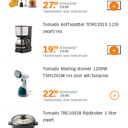
27
.
99
Adviesprijs*
59.99
*Aanbevolen door leverancier
Tomado Koffiezetter TCM1201S 1.25l
zwart/rvs
19
.
99
Adviesprijs*
29.99
*Aanbevolen door leverancier
Tomado Kleding stomer 1200W
TSH1201W rvs zool wit/turqoise
22
.
00
Adviesprijs*
39.99
*Aanbevolen door leverancier
Tomado TRC1001B Rijstkoker 1 liter
zwart