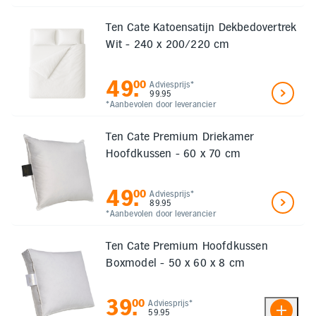
Ten Cate Katoensatijn Dekbedovertrek
Wit - 240 x 200/220 cm
49
.
00
Adviesprijs*
99.95
*Aanbevolen door leverancier
Ten Cate Premium Driekamer
Hoofdkussen - 60 x 70 cm
49
.
00
Adviesprijs*
89.95
*Aanbevolen door leverancier
Ten Cate Premium Hoofdkussen
Boxmodel - 50 x 60 x 8 cm
39
.
00
Adviesprijs*
59.95