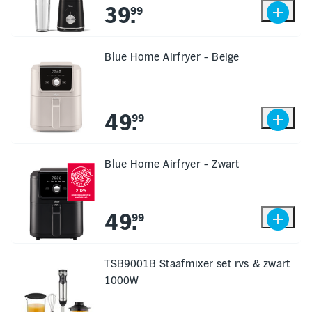
39
.
99
Blue Home Airfryer - Beige
49
.
99
Blue Home Airfryer - Zwart
49
.
99
TSB9001B Staafmixer set rvs & zwart
1000W