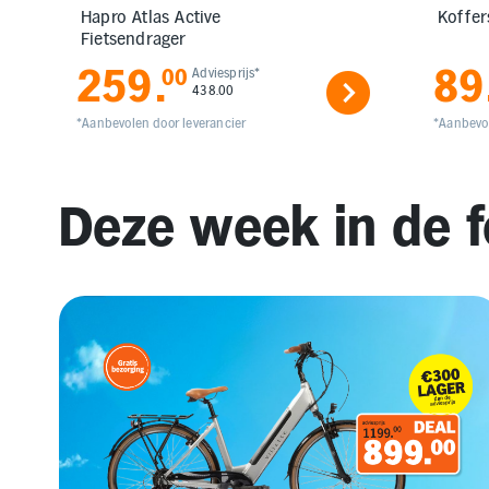
Hapro Atlas Active
Koffer
Fietsendrager
259
.
89
00
Adviesprijs*
438.00
*Aanbevolen door leverancier
*Aanbevol
Deze week in de f