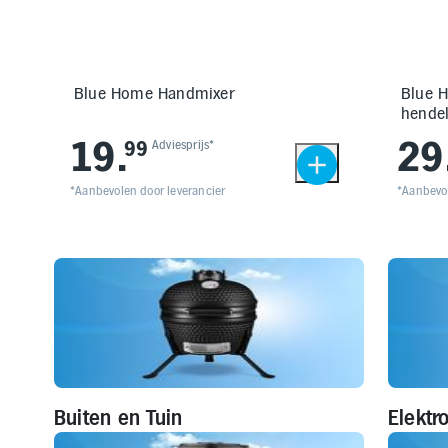
Blue Home Handmixer
Blue 
hende
19
.
29
99
Adviesprijs*
*Aanbevolen door leverancier
*Aanbevol
Buiten en Tuin
Elektr