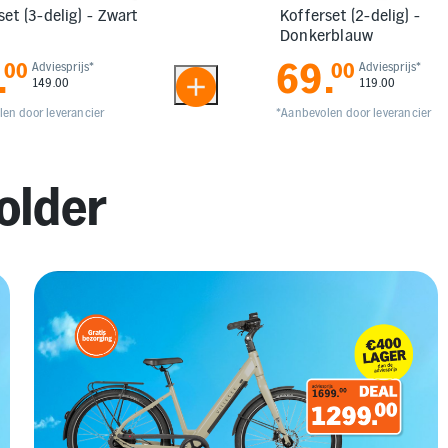
set (3-delig) - Zwart
Kofferset (2-delig) -
Donkerblauw
.
69
.
00
Adviesprijs*
00
Adviesprijs*
149.00
119.00
en door leverancier
*Aanbevolen door leverancier
older