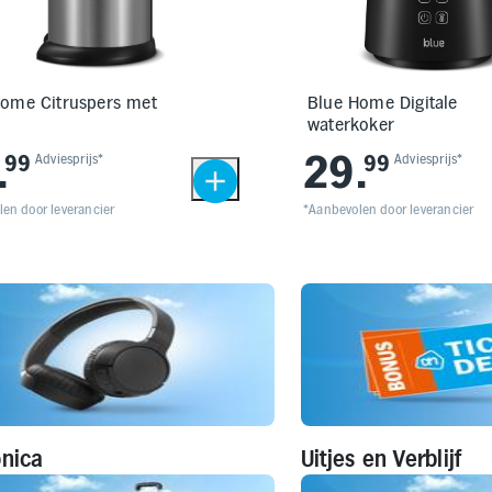
Home Citruspers met
Blue Home Digitale
l
waterkoker
.
29
.
99
Adviesprijs*
99
Adviesprijs*
en door leverancier
*Aanbevolen door leverancier
onica
Uitjes en Verblijf