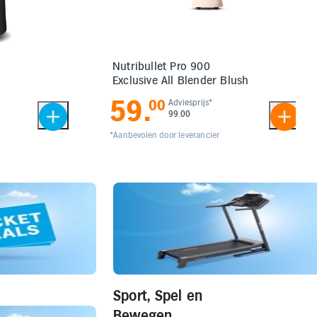
Nutribullet Pro 900
Exclusive All Blender Blush
59
.
00
Adviesprijs*
99.00
*Aanbevolen door leverancier
Sport, Spel en
Bewegen