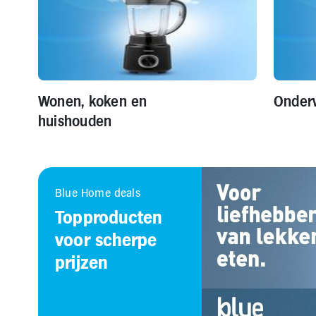
Wonen, koken en
Onder
huishouden
Blue Home deals
Topproducten
voor scherpe
prijzen