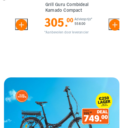
Grill Guru Combideal
Kamado Compact
305
.
00
Adviesprijs*
558.00
*Aanbevolen door leverancier