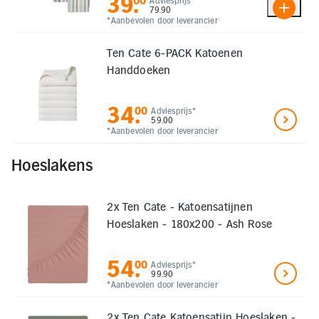
39
.
00
Adviesprijs*
79.90
*Aanbevolen door leverancier
Ten Cate 6-PACK Katoenen
Handdoeken
34
.
00
Adviesprijs*
59.00
*Aanbevolen door leverancier
Hoeslakens
2x Ten Cate - Katoensatijnen
Hoeslaken - 180x200 - Ash Rose
54
.
00
Adviesprijs*
99.90
*Aanbevolen door leverancier
2x Ten Cate Katoensatijn Hoeslaken -