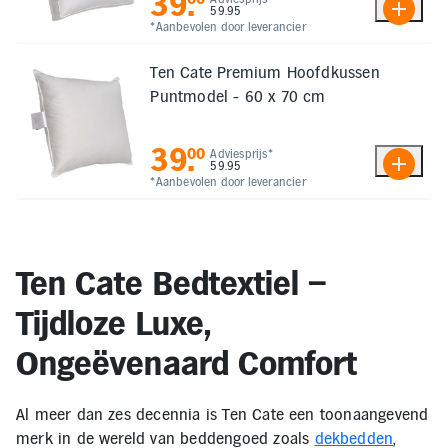
39
.
59.95
*Aanbevolen door leverancier
Ten Cate Premium Hoofdkussen
Puntmodel - 60 x 70 cm
39
.
00
Adviesprijs*
59.95
*Aanbevolen door leverancier
Ten Cate Bedtextiel –
Tijdloze Luxe,
Ongeëvenaard Comfort
Al meer dan zes decennia is Ten Cate een toonaangevend
merk in de wereld van beddengoed zoals
dekbedden
,