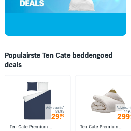
Elektronica
Kids en Baby
Persoonlijke verzorging
Populairste Ten Cate beddengoed
Onderweg en Reizen
deals
Sport, Spel en Bewegen
Mijn
account
Adviesprijs*
Adviespri
59.95
449
Mijn
29
299
00
.
bestellingen
Ten Cate Premium
Ten Cate Premium