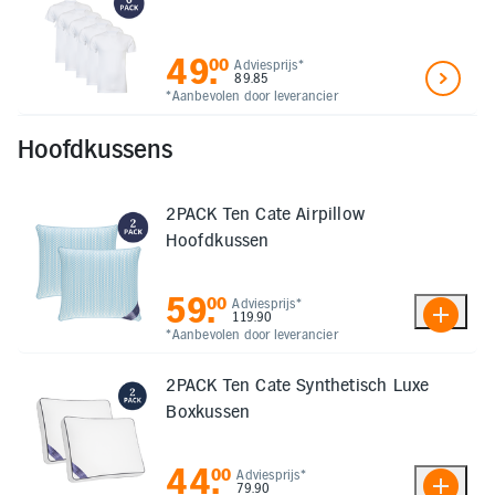
49
.
00
Adviesprijs*
89.85
*Aanbevolen door leverancier
Hoofdkussens
2PACK Ten Cate Airpillow
Hoofdkussen
59
.
00
Adviesprijs*
119.90
*Aanbevolen door leverancier
2PACK Ten Cate Synthetisch Luxe
Boxkussen
44
.
00
Adviesprijs*
79.90