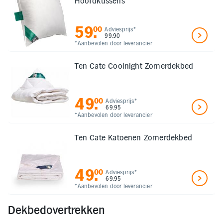
Hoofdkussens
59
.
00
Adviesprijs*
99.90
*Aanbevolen door leverancier
Ten Cate Coolnight Zomerdekbed
49
.
00
Adviesprijs*
69.95
*Aanbevolen door leverancier
Ten Cate Katoenen Zomerdekbed
49
.
00
Adviesprijs*
69.95
*Aanbevolen door leverancier
Dekbedovertrekken