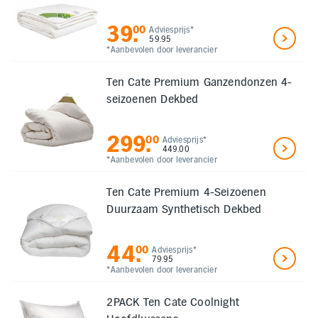
39
.
00
Adviesprijs*
59.95
*Aanbevolen door leverancier
Ten Cate Premium Ganzendonzen 4-
seizoenen Dekbed
299
.
00
Adviesprijs*
449.00
*Aanbevolen door leverancier
Ten Cate Premium 4-Seizoenen
Duurzaam Synthetisch Dekbed
44
.
00
Adviesprijs*
79.95
*Aanbevolen door leverancier
2PACK Ten Cate Coolnight