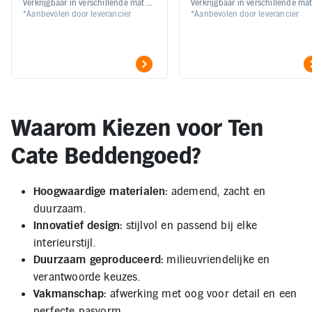
Dekbedovertrek Double
Ganzendonzen 4-
Verkrijgbaar in verschillende maten
Verkrijgbaar in verschillende ma
Inloggen
Toegankelijkheid
*Aanbevolen door leverancier
*Aanbevolen door leverancier
en kleuren
Face
seizoenen Dekbed
Verbeter
de
leesbaarheid
door
het
kleurcontrast
te
verhogen
Waarom Kiezen voor Ten
Cate Beddengoed?
: ademend, zacht en
Hoogwaardige materialen
duurzaam.
: stijlvol en passend bij elke
Innovatief design
interieurstijl.
: milieuvriendelijke en
Duurzaam geproduceerd
verantwoorde keuzes.
: afwerking met oog voor detail en een
Vakmanschap
perfecte pasvorm.