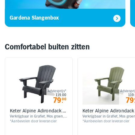
Gardena Slangenbox
Comfortabel buiten zitten
Adviesprijs*
Adviespri
119.00
119
79
79
00
.
Keter Alpine Adirondack
Keter Alpine Adirondack
Tuinstoel - Grafiet
Tuinstoel - Mos groen
Verkrijgbaar in Grafiet, Mos groen,
Verkrijgbaar in Grafiet, Mos groen
*Aanbevolen door leverancier
*Aanbevolen door leverancier
Donkerblauw en Lichtgrijs |
Donkerblauw en Lichtgrijs |
Klassieke Amerikaanse ontwerp |
Klassieke Amerikaanse ontwerp |
Ideaal voor op het balkon | Schuine
Ideaal voor op het balkon | Schu