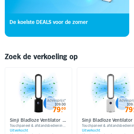
Elektronica
De koelste DEALS voor de zomer
Kids en Baby
Persoonlijke verzorging
Zoek de verkoeling op
Onderweg en Reizen
Sport, Spel en Bewegen
Mijn
Adviesprijs*
Adviespri
account
109.00
109
79
79
00
.
Mijn
Sinji Bladloze Ventilator -
Sinji Bladloze Ventilator 
bestellingen
Zwart
Wit
Touchpaneel & afstandsbediening |
Touchpaneel & afstandsbedienin
Uitverkocht
Uitverkocht
Verkoelende luchtstroom (3
Verkoelende luchtstroom (3