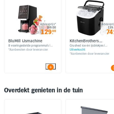
Adviesprijs*
Adviespri
169.00
139
129
74
00
.
BluMill IJsmachine
KitchenBrothers
IJsblokjesmachine Zwar
8 vooringestelde programma's |
Crushed ice én ijsblokjes |
*Aanbevolen door leverancier
Uitverkocht
Compact formaat | 800W vermogen
Compacte machine | Drankje sne
*Aanbevolen door leverancier
| Overzichtelijke bediening |
verkoelen | Unieke poreuze
Gebruiksvriendelijk touchscreen
ijsblokjes | Maakt elk drankje
heerlijk koel en verfrissend
Overdekt genieten in de tuin