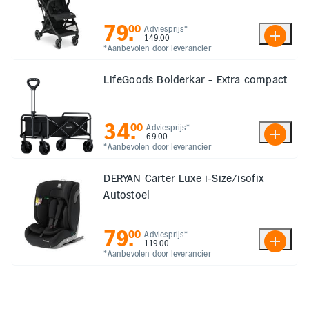
79
.
00
Adviesprijs*
149.00
*Aanbevolen door leverancier
LifeGoods Bolderkar - Extra compact
34
.
00
Adviesprijs*
69.00
*Aanbevolen door leverancier
DERYAN Carter Luxe i-Size/isofix
Autostoel
79
.
00
Adviesprijs*
119.00
*Aanbevolen door leverancier