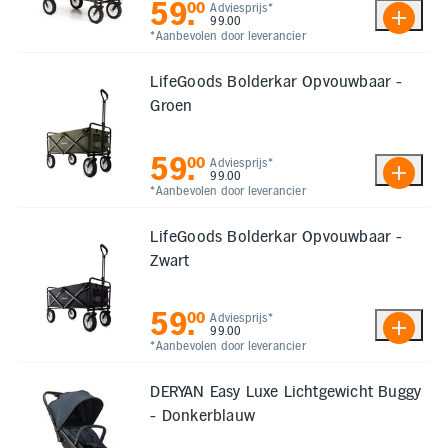
59
.
00
Adviesprijs*
99.00
Elektronica
*Aanbevolen door leverancier
LifeGoods Bolderkar Opvouwbaar -
Kids en Baby
Groen
Persoonlijke verzorging
59
.
00
Adviesprijs*
99.00
*Aanbevolen door leverancier
Onderweg en Reizen
LifeGoods Bolderkar Opvouwbaar -
Zwart
Sport, Spel en Bewegen
59
.
00
Adviesprijs*
Mijn
99.00
account
*Aanbevolen door leverancier
Mijn
DERYAN Easy Luxe Lichtgewicht Buggy
bestellingen
- Donkerblauw