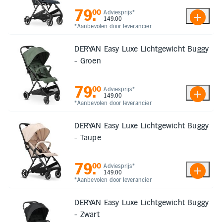
Inloggen
Toegankelijkheid
79
.
00
Adviesprijs*
149.00
Verbeter
*Aanbevolen door leverancier
de
leesbaarheid
door
DERYAN Easy Luxe Lichtgewicht Buggy
het
kleurcontrast
- Groen
te
verhogen
79
.
00
Adviesprijs*
149.00
*Aanbevolen door leverancier
DERYAN Easy Luxe Lichtgewicht Buggy
- Taupe
79
.
00
Adviesprijs*
149.00
*Aanbevolen door leverancier
DERYAN Easy Luxe Lichtgewicht Buggy
- Zwart