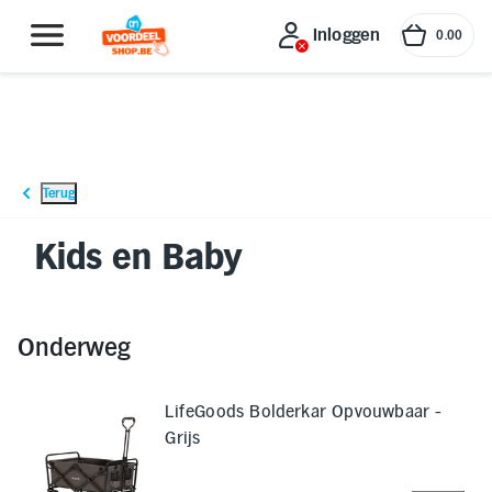
Inloggen
0
.
00
Inloggen
Terug
Koele zomer
Betersport
Gri
Kids en Baby
Wonen, koken en huishouden
Onderweg
Uitjes en Verblijf
LifeGoods Bolderkar Opvouwbaar -
Grijs
Buiten en Tuin