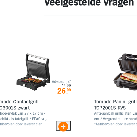
Veelgestelde vragen
Adviesprijs*
44.99
26
99
.
mado Contactgrill
Tomado Panini gril
C3001S zwart
TGP2001S RVS
lloppervlak van 27 x 17 cm /
Anti-aanbak grillplaten va
chikt als tafelgrill / PFAS-vrije
cm / Vergrendelbare hand
nbevolen door leverancier
*Aanbevolen door leveranc
iaanbaklaag
perfecte panini’s / Ruim
door verticale opberging