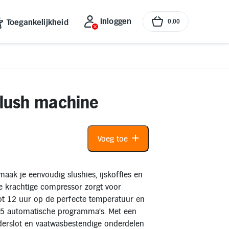
Inloggen
Toegankelijkheid
0
.
00
lush machine
Voeg toe
k je eenvoudig slushies, ijskoffies en
De krachtige compressor zorgt voor
tot 12 uur op de perfecte temperatuur en
uit 5 automatische programma’s. Met een
nderslot en vaatwasbestendige onderdelen