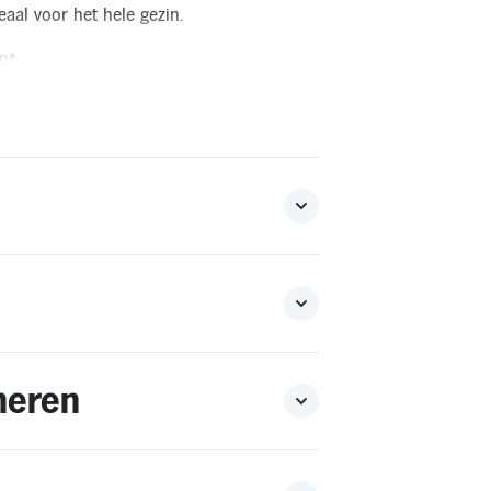
eaal voor het hele gezin.
n*
ng in het buitenland is niet mogelijk.
rwaarden.
neren