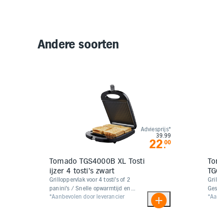
Andere soorten
Adviesprijs*
39.99
22
00
.
Tomado TGS4000B XL Tosti
To
ijzer 4 tosti's zwart
TG
Grilloppervlak voor 4 tosti’s of 2
Gri
panini’s / Snelle opwarmtijd en
Ges
*Aanbevolen door leverancier
*Aa
gelijkmatige warmteverdeling /
ant
Makkelijk schoonmaken met anti-
aanbaklaag