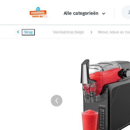
Alle categorieën
Terug
Voordeelshop België
Wonen, koken en hu