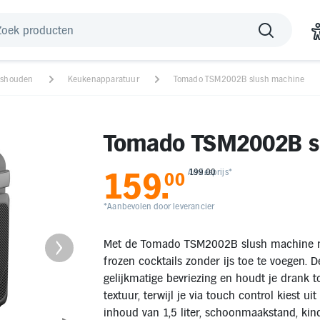
ishouden
Keukenapparatuur
Tomado TSM2002B slush machine
Tomado TSM2002B s
159
.
Adviesprijs*
199.00
00
*Aanbevolen door leverancier
Met de Tomado TSM2002B slush machine maa
frozen cocktails zonder ijs toe te voegen. 
gelijkmatige bevriezing en houdt je drank 
textuur, terwijl je via touch control kiest 
inhoud van 1,5 liter, schoonmaakstand, ki