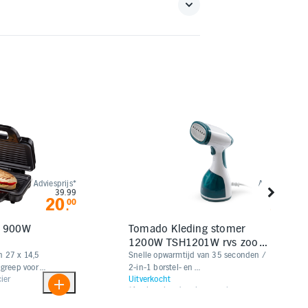
Adviesprijs*
Adviesprijs*
39.99
39.99
20
22
00
00
.
.
l 900W
Tomado Kleding stomer
1200W TSH1201W rvs zool
wit/turqoise
n 27 x 14,5
Snelle opwarmtijd van 35 seconden /
greep voor
2-in-1 borstel- en
ier
Uitverkocht
tebesparend
pluisverwijderingskop / Geschikt voor
*Aanbevolen door leverancier
alle stoffen