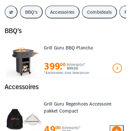
BBQ's
Accessoires
Combideals
Piz
BBQ's
Grill Guru BBQ Plancha
399
.
00
Adviesprijs*
899.00
*Aanbevolen door leverancier
Accessoires
Grill Guru Regenhoes Accessoire
pakket Compact
49
.
00
Adviesprijs*