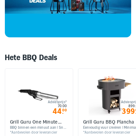
Elektronica
Kids en Baby
Persoonlijke verzorging
Hete BBQ Deals
Onderweg en Reizen
Sport, Spel en Bewegen
Mijn
Adviesprijs*
Adviespri
account
70.00
899
44
399
00
.
Mijn
Grill Guru One Minute
Grill Guru BBQ Plancha
bestellingen
lighter
BBQ binnen een minuut aan | Snel
Eenvoudig vuur creëren | Minima
*Aanbevolen door leverancier
*Aanbevolen door leverancier
en veilig | Ook geschikt voor de
rookproductie | Airflow-systeem |