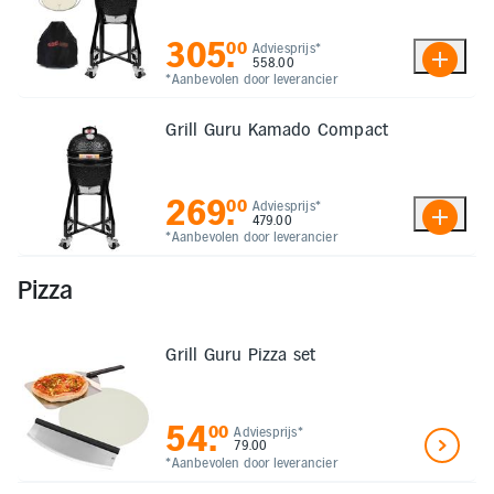
305
.
00
Adviesprijs*
558.00
*Aanbevolen door leverancier
Grill Guru Kamado Compact
269
.
00
Adviesprijs*
479.00
*Aanbevolen door leverancier
Pizza
Grill Guru Pizza set
54
.
00
Adviesprijs*
79.00
*Aanbevolen door leverancier