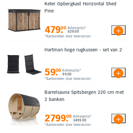
Keter Opbergkast Horizontal Shed
Pine
479
.
00
Adviesprijs*
629.00
*Aanbevolen door leverancier
Hartman hoge rugkussen - set van 2
59
.
00
Adviesprijs*
99.00
*Aanbevolen door leverancier
Barrelsauna Spitsbergen 220 cm met
2 banken
2799
.
00
Adviesprijs*
3499.00
*Aanbevolen door leverancier