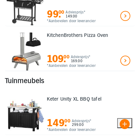
99
.
00
Adviesprijs*
149.00
*Aanbevolen door leverancier
KitchenBrothers Pizza Oven
109
.
00
Adviesprijs*
169.00
*Aanbevolen door leverancier
Tuinmeubels
Keter Unity XL BBQ tafel
149
.
00
Adviesprijs*
299.00
*Aanbevolen door leverancier