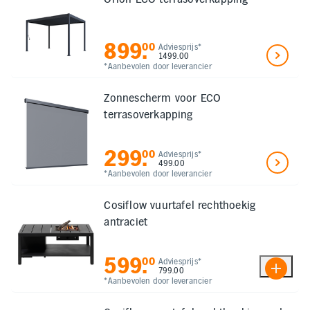
899
.
00
Adviesprijs*
1499.00
*Aanbevolen door leverancier
Zonnescherm voor ECO
terrasoverkapping
299
.
00
Adviesprijs*
499.00
*Aanbevolen door leverancier
Cosiflow vuurtafel rechthoekig
antraciet
599
.
00
Adviesprijs*
799.00
*Aanbevolen door leverancier