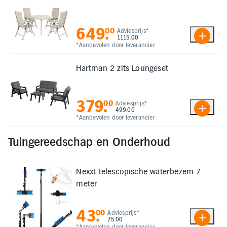
649
.
00
Adviesprijs*
1115.00
*Aanbevolen door leverancier
Hartman 2 zits Loungeset
379
.
00
Adviesprijs*
499.00
*Aanbevolen door leverancier
Tuingereedschap en Onderhoud
Nexxt telescopische waterbezem 7
meter
43
.
00
Adviesprijs*
75.00
*Aanbevolen door leverancier