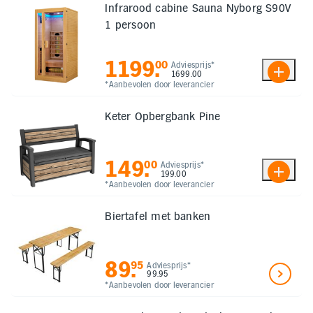
Infrarood cabine Sauna Nyborg S90V
1 persoon
1199
.
00
Adviesprijs*
1699.00
*Aanbevolen door leverancier
Keter Opbergbank Pine
149
.
00
Adviesprijs*
199.00
*Aanbevolen door leverancier
Biertafel met banken
89
.
95
Adviesprijs*
99.95
*Aanbevolen door leverancier