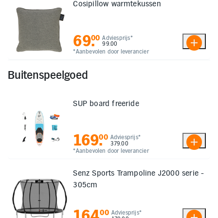
Cosipillow warmtekussen
69
.
00
Adviesprijs*
99.00
*Aanbevolen door leverancier
Buitenspeelgoed
SUP board freeride
169
.
00
Adviesprijs*
379.00
*Aanbevolen door leverancier
Senz Sports Trampoline J2000 serie -
305cm
164
.
00
Adviesprijs*