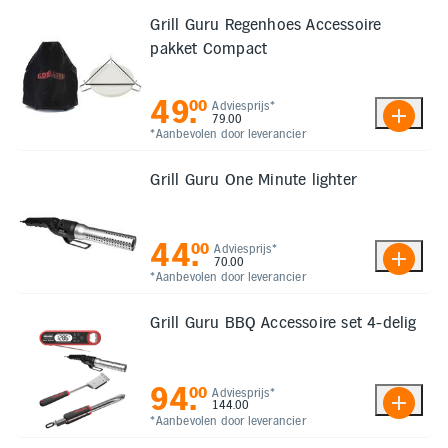
Inloggen
Toegankelijkheid
Grill Guru Regenhoes Accessoire
Verbeter
pakket Compact
de
leesbaarheid
door
49
.
00
het
Adviesprijs*
79.00
kleurcontrast
*Aanbevolen door leverancier
te
verhogen
Grill Guru One Minute lighter
44
.
00
Adviesprijs*
70.00
*Aanbevolen door leverancier
Grill Guru BBQ Accessoire set 4-delig
94
.
00
Adviesprijs*
144.00
*Aanbevolen door leverancier