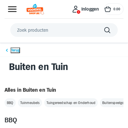
Inloggen
0
.
00
Inloggen
Terug
Koele zomer
Betersport
Gri
Buiten en Tuin
Wonen, koken en huishouden
Alles in Buiten en Tuin
Uitjes en Verblijf
BBQ
Tuinmeubels
Tuingereedschap en Onderhoud
Buitenspeelgoed
Buiten en Tuin
BBQ