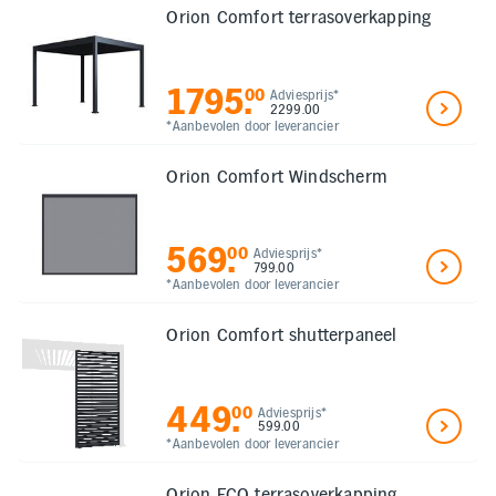
Orion Comfort terrasoverkapping
1795
.
00
Adviesprijs*
2299.00
*Aanbevolen door leverancier
Orion Comfort Windscherm
569
.
00
Adviesprijs*
799.00
*Aanbevolen door leverancier
Orion Comfort shutterpaneel
449
.
00
Adviesprijs*
599.00
*Aanbevolen door leverancier
Orion ECO terrasoverkapping