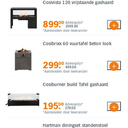
Cosivista 120 vrijstaande gashaard
899
.
00
Adviesprijs*
1599.00
*Aanbevolen door leverancier
Cosibrixx 60 vuurtafel beton look
299
.
00
Adviesprijs*
499.00
*Aanbevolen door leverancier
Cosiburner build Tafel gashaard
195
.
00
Adviesprijs*
279.00
*Aanbevolen door leverancier
Hartman diningset standenstoel