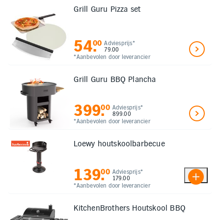
Grill Guru Pizza set
54
.
00
Adviesprijs*
79.00
*Aanbevolen door leverancier
Grill Guru BBQ Plancha
399
.
00
Adviesprijs*
899.00
*Aanbevolen door leverancier
Loewy houtskoolbarbecue
139
.
00
Adviesprijs*
179.00
*Aanbevolen door leverancier
KitchenBrothers Houtskool BBQ