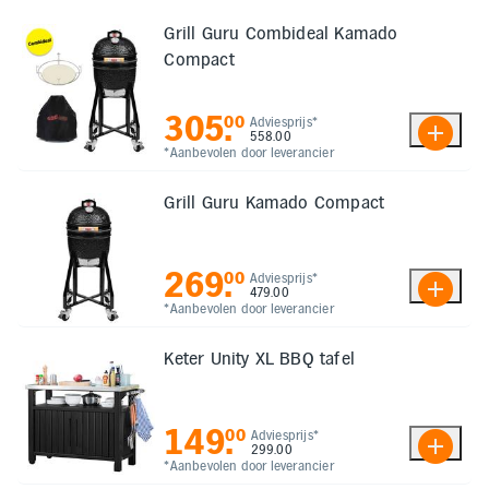
Elektronica
Grill Guru Combideal Kamado
Compact
Kids en Baby
305
.
00
Adviesprijs*
558.00
*Aanbevolen door leverancier
Persoonlijke verzorging
Grill Guru Kamado Compact
Onderweg en Reizen
269
.
00
Adviesprijs*
479.00
Sport, Spel en Bewegen
*Aanbevolen door leverancier
Mijn
Keter Unity XL BBQ tafel
account
Mijn
149
.
00
Adviesprijs*
bestellingen
299.00
*Aanbevolen door leverancier