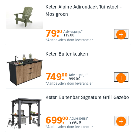
Keter Alpine Adirondack Tuinstoel -
Mos groen
79
.
00
Adviesprijs*
119.00
*Aanbevolen door leverancier
Keter Buitenkeuken
749
.
00
Adviesprijs*
999.00
*Aanbevolen door leverancier
Keter Buitenbar Signature Grill Gazebo
699
.
00
Adviesprijs*
999.00
*Aanbevolen door leverancier