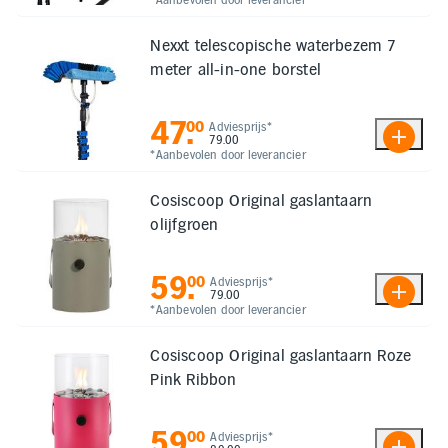
Nexxt telescopische waterbezem 7
meter all-in-one borstel
47
.
00
Adviesprijs*
79.00
*Aanbevolen door leverancier
Cosiscoop Original gaslantaarn
olijfgroen
59
.
00
Adviesprijs*
79.00
*Aanbevolen door leverancier
Cosiscoop Original gaslantaarn Roze
Pink Ribbon
59
.
00
Adviesprijs*