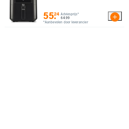
55
.
24
Adviesprijs*
64.99
*Aanbevolen door leverancier