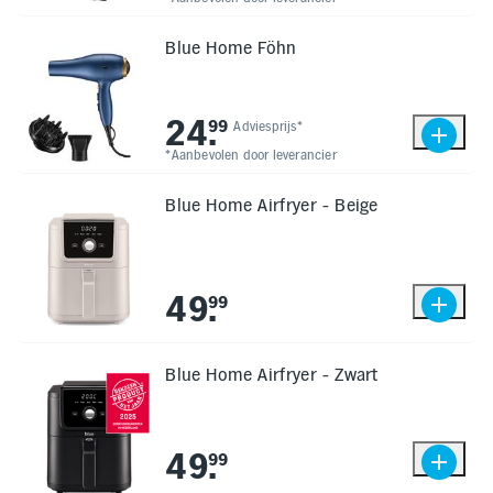
Inloggen
Toegankelijkheid
Verbeter
Blue Home Föhn
de
leesbaarheid
door
het
24
.
99
Adviesprijs*
kleurcontrast
te
*Aanbevolen door leverancier
verhogen
Blue Home Airfryer - Beige
49
.
99
Blue Home Airfryer - Zwart
49
.
99