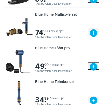
*Aanbevolen door leverancier
Elektronica
Blue Home Multistylerset
Kids en Baby
74
.
99
Adviesprijs*
Persoonlijke verzorging
*Aanbevolen door leverancier
Blue Home Föhn pro
Onderweg en Reizen
Sport, Spel en Bewegen
49
.
99
Adviesprijs*
*Aanbevolen door leverancier
Mijn
account
Blue Home Föhnborstel
Mijn
bestellingen
34
.
99
Adviesprijs*
*Aanbevolen door leverancier