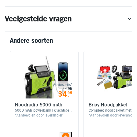
Veelgestelde vragen
Andere soorten
Adviesprijs*
Advies
44.95
1
34
9
95
.
Noodradio 5000 mAh
Brixy Noodpakket
5000 mAh powerbank | krachtige
Compleet noodpakket met rad
*Aanbevolen door leverancier
*Aanbevolen door leverancier
LED-zaklamp | IPX3-
powerbank, waterfilter en EHB
spatwaterdichte behuizing
Stroom, licht, drinkwater en
communicatie zonder netstro
wifi | Vluchttas voor minimaal
uur veiligheid en zelfredzaa