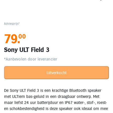
Elektronica
Kids en Baby
Adviesprijs*
79
.
00
Persoonlijke verzorging
Sony ULT Field 3
Onderweg en Reizen
*Aanbevolen door leverancier
Sport, Spel en Bewegen
Uitverkocht
Mijn
account
De Sony ULT Field 3 is een krachtige Bluetooth speaker
met ULTiem bas-geluid in een draagbaar ontwerp. Met
Mijn
maar liefst 24 uur batterijduur en IP67 water-, stof-, roest-
bestellingen
en schokbestendigheid is deze speaker ook ideaal om mee