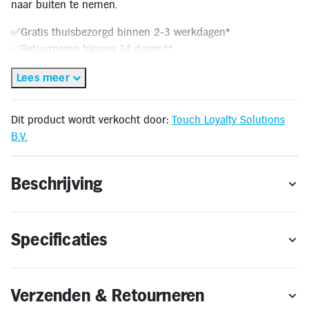
naar buiten te nemen.
Inloggen
Toegankelijkheid
Verbeter
✅Gratis thuisbezorgd binnen 2-3 werkdagen*
de
✅Retourneren binnen 14 dagen**
leesbaarheid
door
🔔OP = OP
het
Lees meer
kleurcontrast
te
* Gratis thuisbezorging geldt alleen binnen Nederland en Vlaanderen. Bestellen voor
verhogen
levering buiten Nederland en Vlaanderen is niet mogelijk
Dit product wordt verkocht door:
Touch Loyalty Solutions
**Retourneren kan alleen wanneer het product voldoet aan de retourvoorwaarden.
B.V.
Beschrijving
Specificaties
Verzenden & Retourneren